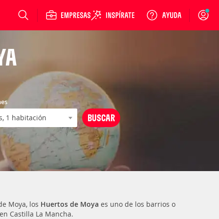
Login
YA
nes
de Moya, los
Huertos de Moya
es uno de los barrios o
en Castilla La Mancha.