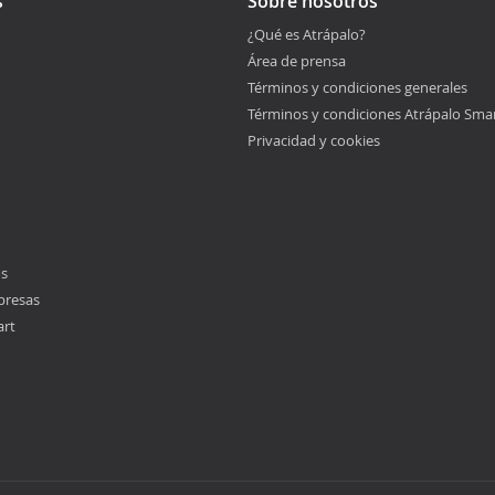
s
Sobre nosotros
¿Qué es Atrápalo?
Área de prensa
Términos y condiciones generales
Términos y condiciones Atrápalo Sma
Privacidad y cookies
os
presas
art