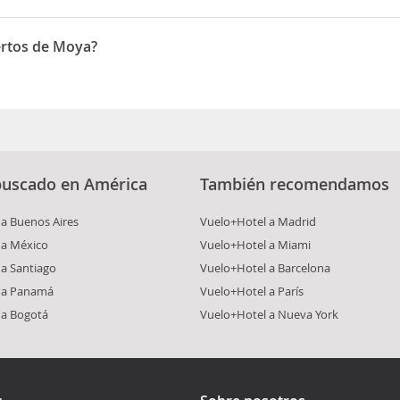
ertos de Moya?
to, eran numerosas las fiestas religiosas que se celebraban. Hoy en
buscado en América
También recomendamos
a Buenos Aires
Vuelo+Hotel a Madrid
 a México
Vuelo+Hotel a Miami
a Santiago
Vuelo+Hotel a Barcelona
 a Panamá
Vuelo+Hotel a París
 a Bogotá
Vuelo+Hotel a Nueva York