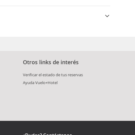
 día todavía se celebran las fiestas de El
Otros links de interés
Verificar el estado de tus reservas
Ayuda Vuelo+Hotel