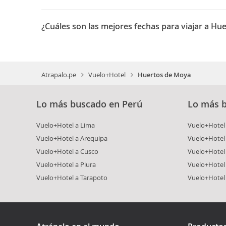
¿Cuáles son las mejores fechas para viajar a Hu
Cuando la Villa contaba con 7 iglesias en funcionamien
Septenario y El Cristo de la Caída.
Atrapalo.pe
Vuelo+Hotel
Huertos de Moya
Lo más buscado en Perú
Lo más 
Vuelo+Hotel a Lima
Vuelo+Hotel 
Vuelo+Hotel a Arequipa
Vuelo+Hotel
Vuelo+Hotel a Cusco
Vuelo+Hotel 
Vuelo+Hotel a Piura
Vuelo+Hotel
Vuelo+Hotel a Tarapoto
Vuelo+Hotel