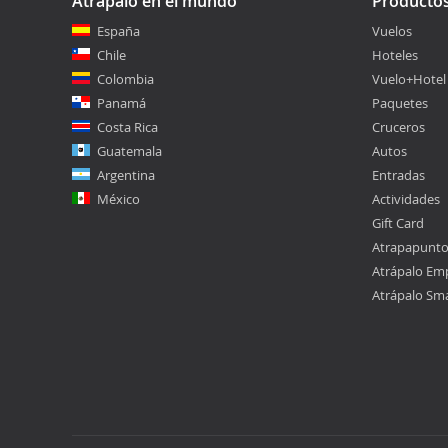
Atrápalo en el mundo
Producto
España
Vuelos
Chile
Hoteles
Colombia
Vuelo+Hotel
Panamá
Paquetes
Costa Rica
Cruceros
Guatemala
Autos
Argentina
Entradas
México
Actividades
Gift Card
Atrapapunt
Atrápalo Em
Atrápalo Sm