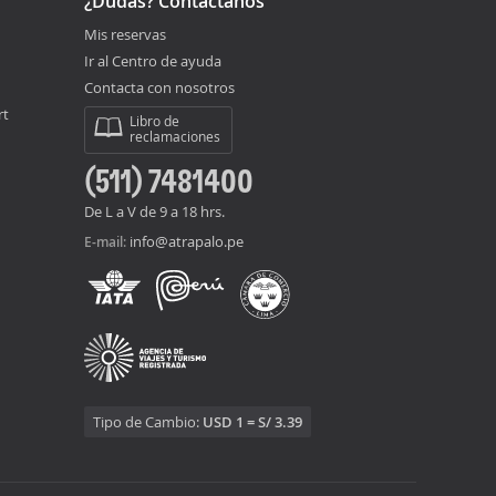
¿Dudas? Contáctanos
Mis reservas
Ir al Centro de ayuda
Contacta con nosotros
rt
Libro de
reclamaciones
(511) 7481400
De L a V de 9 a 18 hrs.
info@atrapalo.pe
E-mail:
Tipo de Cambio:
USD 1 = S/ 3.39