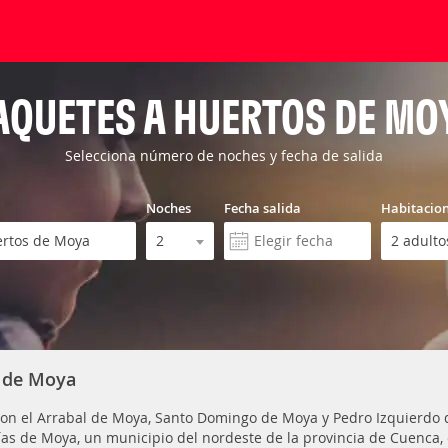
AQUETES A HUERTOS DE MO
Selecciona número de noches y fecha de salida
Noches
Fecha salida
Habitacio
s de Moya
con el Arrabal de Moya, Santo Domingo de Moya y Pedro Izquierdo 
as de Moya, un municipio del nordeste de la provincia de Cuenca, 