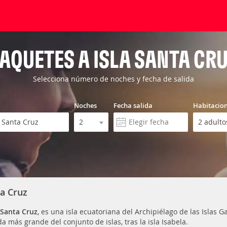
AQUETES A ISLA SANTA CR
Selecciona número de noches y fecha de salida
Noches
Fecha salida
Habitacio
ta Cruz
 Santa Cruz
, es una isla ecuatoriana del Archipiélago de las Islas G
a más grande del conjunto de islas, tras la isla Isabela.