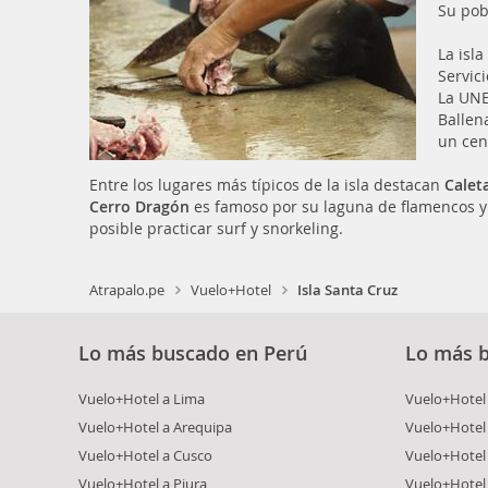
Su pob
La isla
Servic
La UNE
Ballen
un cen
Entre los lugares más típicos de la isla destacan
Calet
Cerro Dragón
es famoso por su laguna de flamencos y
posible practicar surf y snorkeling.
Atrapalo.pe
Vuelo+Hotel
Isla Santa Cruz
Lo más buscado en Perú
Lo más 
Vuelo+Hotel a Lima
Vuelo+Hotel 
Vuelo+Hotel a Arequipa
Vuelo+Hotel
Vuelo+Hotel a Cusco
Vuelo+Hotel 
Vuelo+Hotel a Piura
Vuelo+Hotel