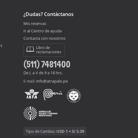
¿Dudas? Contáctanos
Mis reservas
Ir al Centro de ayuda
Contacta con nosotros
rt
Libro de
reclamaciones
(511) 7481400
De L a V de 9 a 18 hrs.
info@atrapalo.pe
E-mail:
Tipo de Cambio:
USD 1 = S/ 3.39