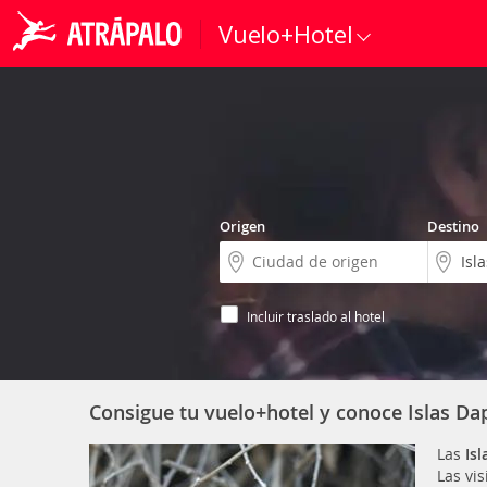
Vuelo+Hotel
Origen
Destino
Incluir traslado al hotel
Consigue tu vuelo+hotel y conoce Islas D
Las
Is
Las vis