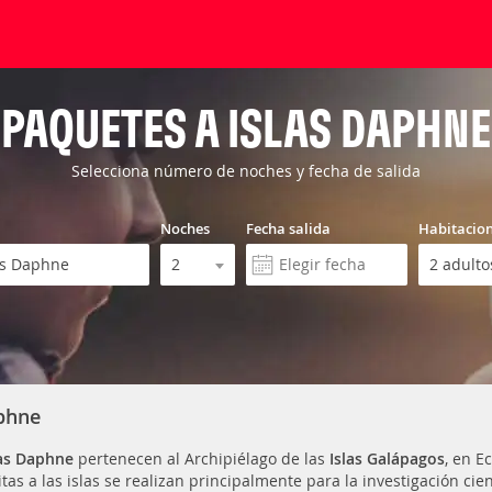
PAQUETES A ISLAS DAPHNE
Selecciona número de noches y fecha de salida
Noches
Fecha salida
Habitacio
aphne
las Daphne
pertenecen al Archipiélago de las
Islas Galápagos
, en E
itas a las islas se realizan principalmente para la investigación ci