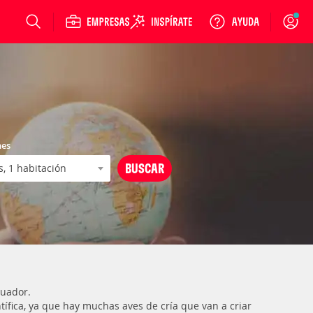
Login
nes
cuador.
entífica, ya que hay muchas aves de cría que van a criar