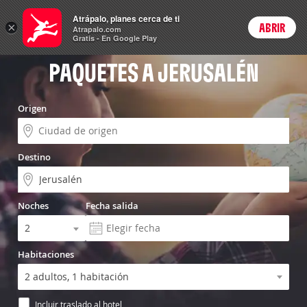
Vuelo+Hotel
Atrápalo, planes cerca de ti
×
ABRIR
Login
Atrapalo.com
Gratis - En Google Play
PAQUETES A JERUSALÉN
Origen
Destino
Noches
Fecha salida
Habitaciones
Incluir traslado al hotel