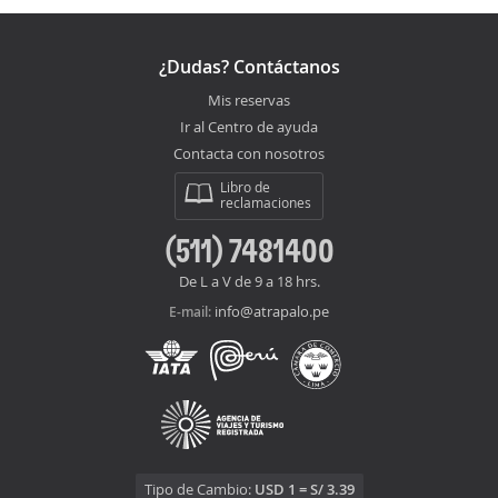
¿Dudas? Contáctanos
Mis reservas
Ir al Centro de ayuda
Contacta con nosotros
Libro de
reclamaciones
(511) 7481400
De L a V de 9 a 18 hrs.
info@atrapalo.pe
E-mail:
Tipo de Cambio:
USD 1 = S/ 3.39