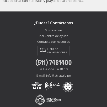
excepcional con sus islas y playas de arena blanca.
¿Dudas? Contáctanos
Mis reservas
Ir al Centro de ayuda
Contacta con nosotros
Libro de
reclamaciones
(511) 7481400
De L a V de 9 a 18 hrs.
info@atrapalo.pe
E-mail: