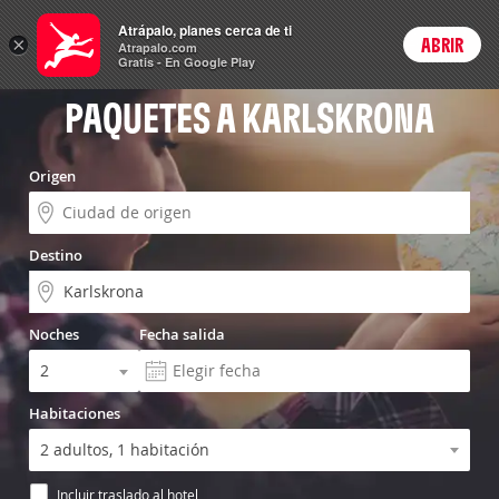
Vuelo+Hotel
Atrápalo, planes cerca de ti
×
ABRIR
Login
Atrapalo.com
Gratis - En Google Play
PAQUETES A KARLSKRONA
Origen
Destino
Noches
Fecha salida
Habitaciones
Incluir traslado al hotel