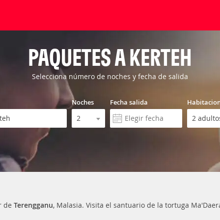
PAQUETES A KERTEH
Selecciona número de noches y fecha de salida
Noches
Fecha salida
Habitacio
r de
Terengganu
, Malasia. Visita el santuario de la tortuga Ma'Dae