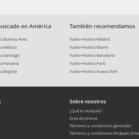
buscado en América
También recomendamos
a Buenos Aires
Vuelo+Hotel a Madrid
 a México
Vuelo+Hotel a Miami
a Santiago
Vuelo+Hotel a Barcelona
 a Panamá
Vuelo+Hotel a París
 a Bogotá
Vuelo+Hotel a Nueva York
s
Sobre nosotros
¿Qué es Atrápalo?
Área de prensa
Términos y condiciones generales
Términos y condiciones Atrápalo Sma