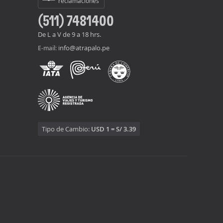
reclamaciones
(511) 7481400
De L a V de 9 a 18 hrs.
info@atrapalo.pe
E-mail:
Tipo de Cambio:
USD 1 = S/ 3.39