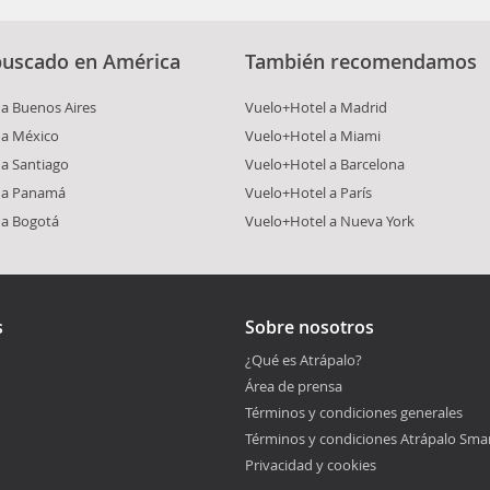
buscado en América
También recomendamos
a Buenos Aires
Vuelo+Hotel a Madrid
 a México
Vuelo+Hotel a Miami
a Santiago
Vuelo+Hotel a Barcelona
 a Panamá
Vuelo+Hotel a París
 a Bogotá
Vuelo+Hotel a Nueva York
s
Sobre nosotros
¿Qué es Atrápalo?
Área de prensa
Términos y condiciones generales
Términos y condiciones Atrápalo Sma
Privacidad y cookies