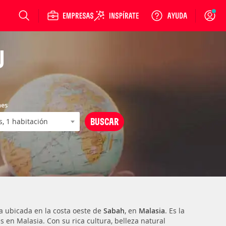
Login
U
nes
a ubicada en la costa oeste de
Sabah
, en
Malasia
. Es la
s en Malasia. Con su rica cultura, belleza natural