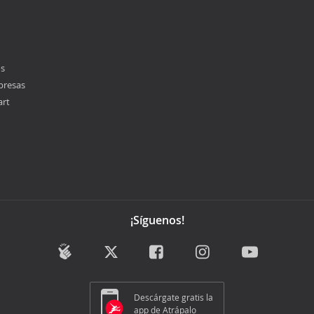
os
presas
art
¡Síguenos!
Descárgate gratis la
app de Atrápalo