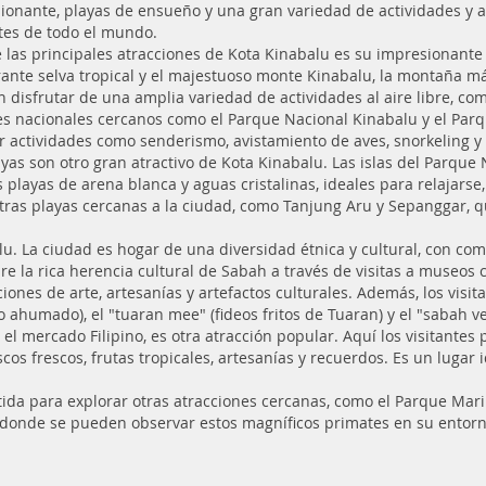
ionante, playas de ensueño y una gran variedad de actividades y a
ntes de todo el mundo.
 las principales atracciones de Kota Kinabalu es su impresionante
ante selva tropical y el majestuoso monte Kinabalu, la montaña má
 disfrutar de una amplia variedad de actividades al aire libre, co
s nacionales cercanos como el Parque Nacional Kinabalu y el Pa
ar actividades como senderismo, avistamiento de aves, snorkeling y 
ayas son otro gran atractivo de Kota Kinabalu. Las islas del Parqu
layas de arena blanca y aguas cristalinas, ideales para relajarse,
tras playas cercanas a la ciudad, como Tanjung Aru y Sepanggar, q
balu. La ciudad es hogar de una diversidad étnica y cultural, con 
re la rica herencia cultural de Sabah a través de visitas a museo
nes de arte, artesanías y artefactos culturales. Además, los visit
do ahumado), el "tuaran mee" (fideos fritos de Tuaran) y el "sabah 
l mercado Filipino, es otra atracción popular. Aquí los visitante
 frescos, frutas tropicales, artesanías y recuerdos. Es un lugar id
tida para explorar otras atracciones cercanas, como el Parque Mar
 donde se pueden observar estos magníficos primates en su entorn