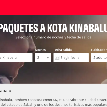
PAQUETES A KOTA KINABAL
Selecciona número de noches y fecha de salida
Noches
Fecha salida
Habitacio
nabalu
inabalu
, también conocida como KK, es una vibrante ciudad coster
l del estado de Sabah y uno de los destinos turísticos más populare