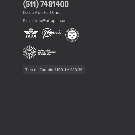
(511) 7481400
De L a V de 9 a 18 hrs.
info@atrapalo.pe
E-mail:
Tipo de Cambio:
USD 1 = S/ 3.39