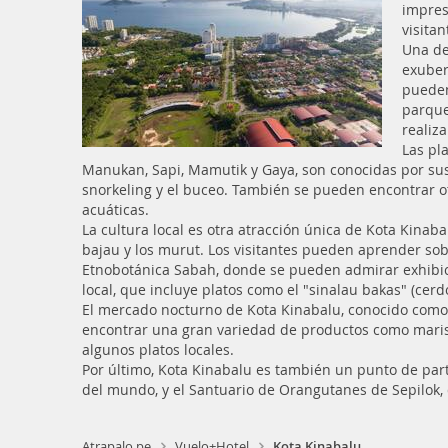
impres
visita
Una de
exuber
pueden
parque
realiz
Las pl
Manukan, Sapi, Mamutik y Gaya, son conocidas por sus p
snorkeling y el buceo. También se pueden encontrar o
acuáticas.
La cultura local es otra atracción única de Kota Kina
bajau y los murut. Los visitantes pueden aprender sob
Etnobotánica Sabah, donde se pueden admirar exhibicio
local, que incluye platos como el "sinalau bakas" (cer
El mercado nocturno de Kota Kinabalu, conocido como e
encontrar una gran variedad de productos como mariscos
algunos platos locales.
Por último, Kota Kinabalu es también un punto de par
del mundo, y el Santuario de Orangutanes de Sepilok,
Atrapalo.pe
Vuelo+Hotel
Kota Kinabalu