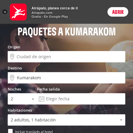
Vuelo+Hotel
Atrápalo, planes cerca de ti
×
ABRIR
Login
Atrapalo.com
Gratis - En Google Play
PAQUETES A KUMARAKOM
Origen
Destino
Noches
Fecha salida
Habitaciones
Incluir traslado al hotel