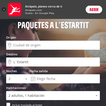
Vuelo+Hotel
Atrápalo, planes cerca de ti
×
ABRIR
Login
Atrapalo.com
Gratis - En Google Play
PAQUETES A L´ESTARTIT
Origen
Destino
Noches
Fecha salida
Habitaciones
Incluir traslado al hotel