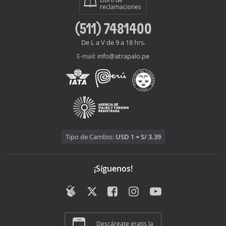
reclamaciones
(511) 7481400
De L a V de 9 a 18 hrs.
info@atrapalo.pe
E-mail:
Tipo de Cambio:
USD 1 = S/ 3.39
¡Síguenos!
Descárgate gratis la