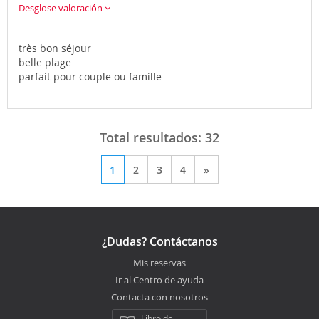
Desglose valoración
très bon séjour
belle plage
parfait pour couple ou famille
Total resultados:
32
1
2
3
4
»
¿Dudas? Contáctanos
Mis reservas
Ir al Centro de ayuda
Contacta con nosotros
Libro de