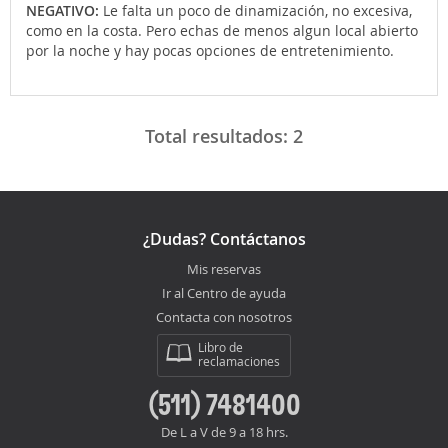
NEGATIVO:
Le falta un poco de dinamización, no excesiva,
como en la costa. Pero echas de menos algun local abierto
por la noche y hay pocas opciones de entretenimiento.
Total resultados:
2
¿Dudas? Contáctanos
Mis reservas
Ir al Centro de ayuda
Contacta con nosotros
Libro de
reclamaciones
(511) 7481400
De L a V de 9 a 18 hrs.