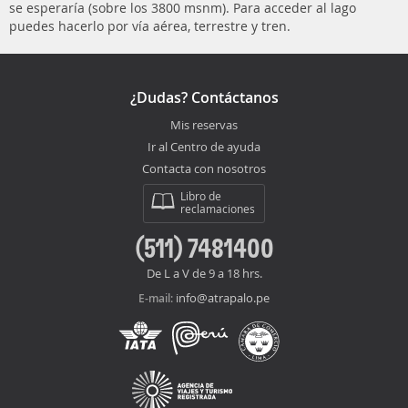
se esperaría (sobre los 3800 msnm). Para acceder al lago
puedes hacerlo por vía aérea, terrestre y tren.
¿Dudas? Contáctanos
Mis reservas
Ir al Centro de ayuda
Contacta con nosotros
Libro de
reclamaciones
(511) 7481400
De L a V de 9 a 18 hrs.
info@atrapalo.pe
E-mail: