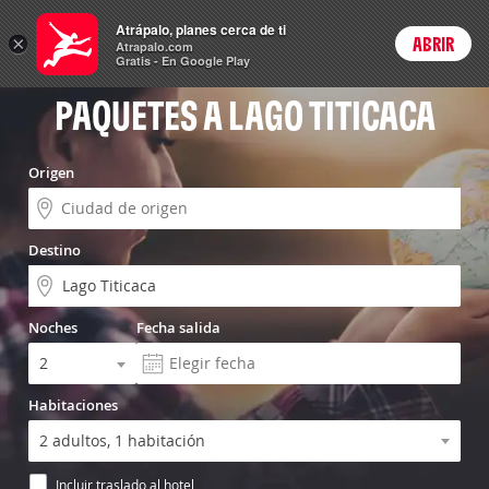
Vuelo+Hotel
Atrápalo, planes cerca de ti
×
ABRIR
Login
Atrapalo.com
Gratis - En Google Play
PAQUETES A LAGO TITICACA
Origen
Destino
Noches
Fecha salida
Habitaciones
Incluir traslado al hotel