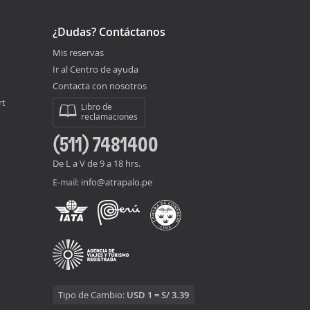
¿Dudas? Contáctanos
Mis reservas
Ir al Centro de ayuda
Contacta con nosotros
rt
Libro de
reclamaciones
(511) 7481400
De L a V de 9 a 18 hrs.
info@atrapalo.pe
E-mail:
Tipo de Cambio:
USD 1 = S/ 3.39