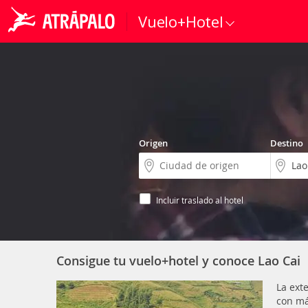
Vuelo+Hotel
Origen
Destino
Incluir traslado al hotel
Consigue tu vuelo+hotel y conoce Lao Cai
La ext
con má