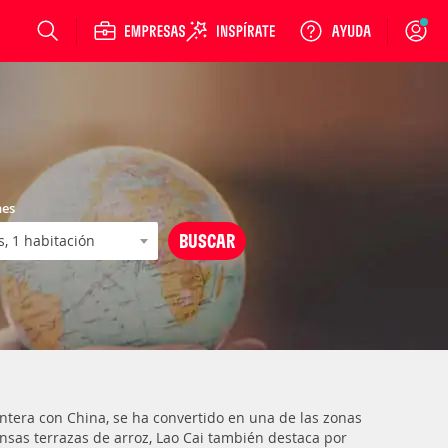
Login
nes
ontera con China, se ha convertido en una de las zonas
ensas terrazas de arroz, Lao Cai también destaca por