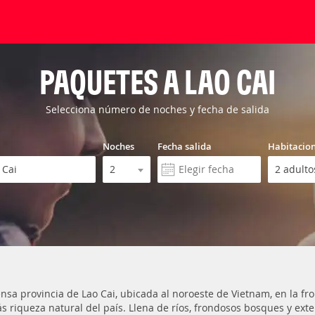
PAQUETES A LAO CAI
Selecciona número de noches y fecha de salida
Noches
Fecha salida
Habitacio
ensa provincia de Lao Cai, ubicada al noroeste de Vietnam, en la fr
s riqueza natural del país. Llena de ríos, frondosos bosques y ext