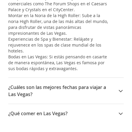
comerciales como The Forum Shops en el Caesars
Palace y Crystals en el CityCenter.
Montar en la Noria de la High Roller: Sube a la
noria High Roller, una de las más altas del mundo,
para disfrutar de vistas panorámicas
impresionantes de Las Vegas.
Experiencias de Spa y Bienestar: Relájate y
rejuvenece en los spas de clase mundial de los
hoteles.
Bodas en Las Vegas: Si estás pensando en casarte
de manera espontánea, Las Vegas es famosa por
sus bodas rápidas y extravagantes.
¿Cuáles son las mejores fechas para viajar a
Las Vegas?
Aquí tienes algunas fechas importantes y
festividades típicas en Las Vegas:
¿Qué comer en Las Vegas?
Año Nuevo (31 de diciembre - 1 de enero): La
celebración del Año Nuevo en Las Vegas es
Aquí tienes algunas opciones y estilos culinarios
legendaria. La Strip se llena de multitudes que se
populares que puedes encontrar en Las Vegas: