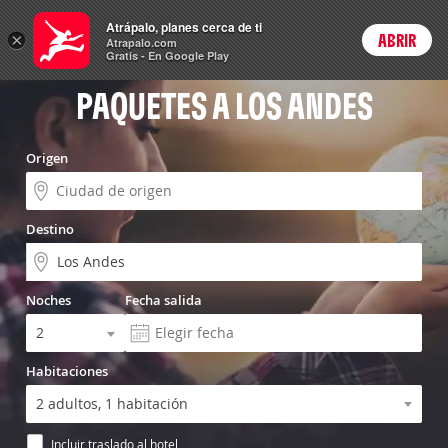
Vuelo+Hotel
Atrápalo, planes cerca de ti
×
ABRIR
Login
Atrapalo.com
Gratis - En Google Play
PAQUETES A LOS ANDES
Origen
Destino
Noches
Fecha salida
Habitaciones
Incluir traslado al hotel