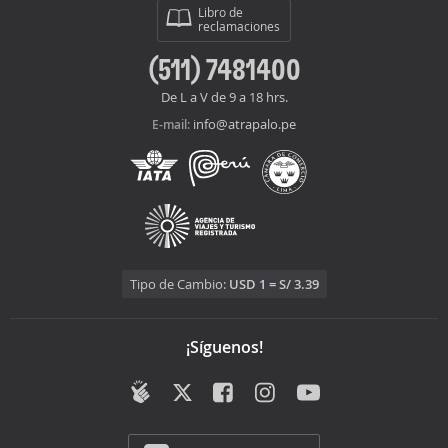
Libro de
reclamaciones
(511) 7481400
De L a V de 9 a 18 hrs.
info@atrapalo.pe
E-mail:
Tipo de Cambio:
USD 1 = S/ 3.39
¡Síguenos!