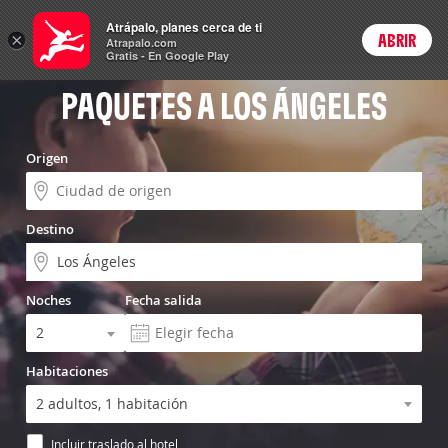
Vuelo+Hotel
Atrápalo, planes cerca de ti
×
ABRIR
Login
Atrapalo.com
Gratis - En Google Play
PAQUETES A LOS ÁNGELES
Origen
Destino
Noches
Fecha salida
Habitaciones
Incluir traslado al hotel