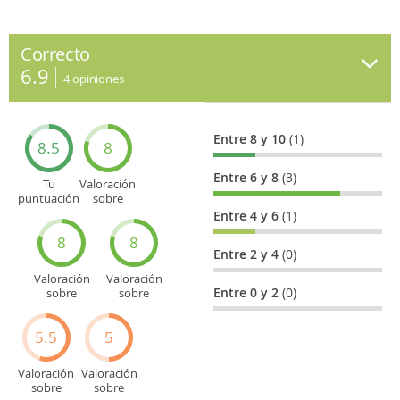
no es otra que Halloween.
Noviembre: se celebra el desfile Doo Dah.
Noviembre: durante la última semana se celebra el
Correcto
desfile de Navidad de Hollywood.
6.9
Noviembre/diciembre: para los amantes del motor,
4
opiniones
llega la feria del Salón del Automóvil.
Diciembre: Tour of the Tall Ships.
Entre 8 y 10
(1)
8.5
8
Entre 6 y 8
(3)
Tu
Valoración
puntuación
sobre
general
Cultura
Entre 4 y 6
(1)
8
8
Entre 2 y 4
(0)
Valoración
Valoración
Entre 0 y 2
(0)
sobre
sobre
Entretenimiento
Recorridos
turísticos
5.5
5
Valoración
Valoración
sobre
sobre