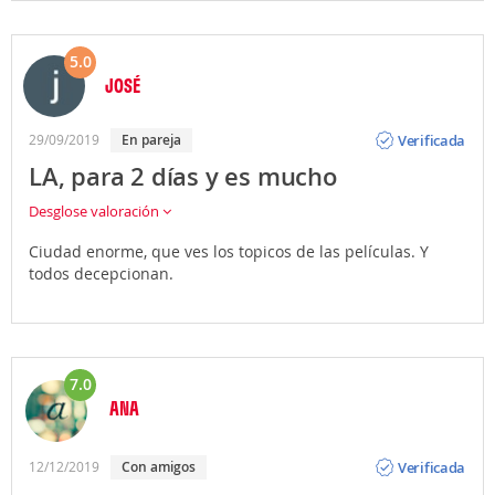
5.0
JOSÉ
Opinión
Verificada
29/09/2019
En pareja
LA, para 2 días y es mucho
Desglose valoración
Ciudad enorme, que ves los topicos de las películas. Y
todos decepcionan.
7.0
ANA
Opinión
Verificada
12/12/2019
Con amigos