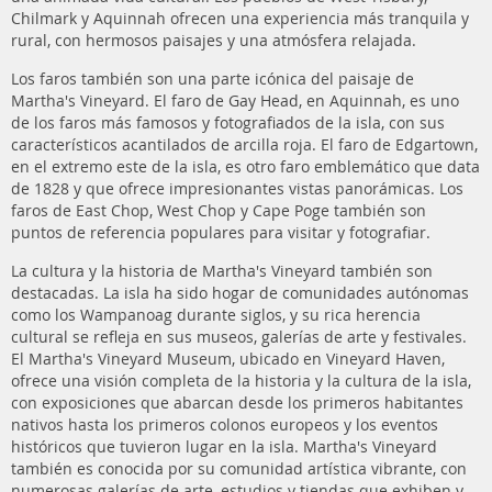
Chilmark y Aquinnah ofrecen una experiencia más tranquila y
rural, con hermosos paisajes y una atmósfera relajada.
Los faros también son una parte icónica del paisaje de
Martha's Vineyard. El faro de Gay Head, en Aquinnah, es uno
de los faros más famosos y fotografiados de la isla, con sus
característicos acantilados de arcilla roja. El faro de Edgartown,
en el extremo este de la isla, es otro faro emblemático que data
de 1828 y que ofrece impresionantes vistas panorámicas. Los
faros de East Chop, West Chop y Cape Poge también son
puntos de referencia populares para visitar y fotografiar.
La cultura y la historia de Martha's Vineyard también son
destacadas. La isla ha sido hogar de comunidades autónomas
como los Wampanoag durante siglos, y su rica herencia
cultural se refleja en sus museos, galerías de arte y festivales.
El Martha's Vineyard Museum, ubicado en Vineyard Haven,
ofrece una visión completa de la historia y la cultura de la isla,
con exposiciones que abarcan desde los primeros habitantes
nativos hasta los primeros colonos europeos y los eventos
históricos que tuvieron lugar en la isla. Martha's Vineyard
también es conocida por su comunidad artística vibrante, con
numerosas galerías de arte, estudios y tiendas que exhiben y