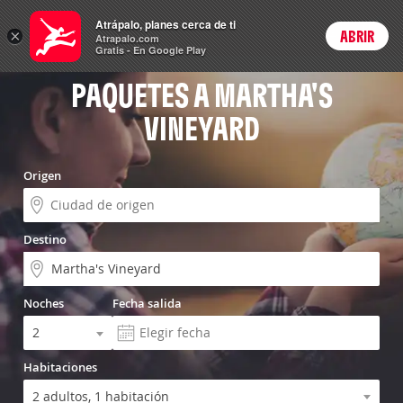
Vuelo+Hotel
Atrápalo, planes cerca de ti
×
ABRIR
Login
Atrapalo.com
Gratis - En Google Play
PAQUETES A MARTHA'S
VINEYARD
Origen
Destino
Noches
Fecha salida
Habitaciones