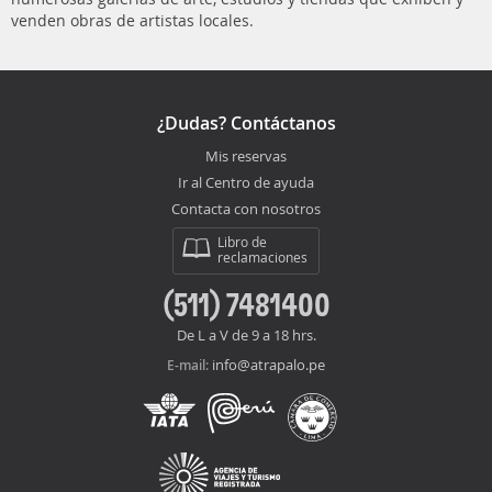
venden obras de artistas locales.
¿Dudas? Contáctanos
Mis reservas
Ir al Centro de ayuda
Contacta con nosotros
Libro de
reclamaciones
(511) 7481400
De L a V de 9 a 18 hrs.
info@atrapalo.pe
E-mail: