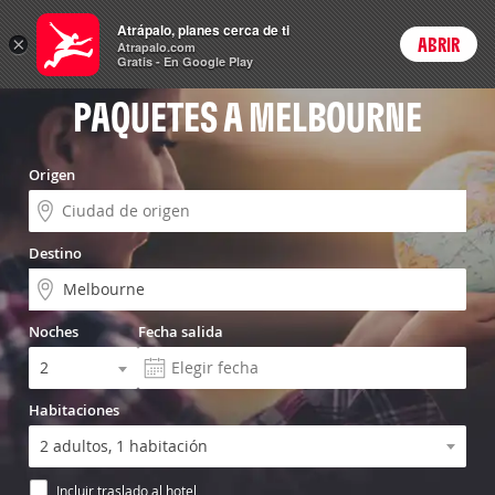
Vuelo+Hotel
Atrápalo, planes cerca de ti
×
ABRIR
Login
Atrapalo.com
Gratis - En Google Play
PAQUETES A MELBOURNE
Origen
Destino
Noches
Fecha salida
Habitaciones
Incluir traslado al hotel