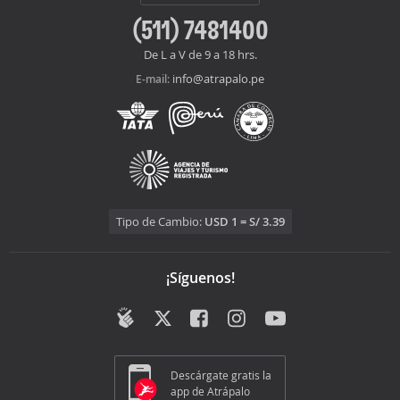
(511) 7481400
De L a V de 9 a 18 hrs.
info@atrapalo.pe
E-mail:
Tipo de Cambio:
USD 1 = S/ 3.39
¡Síguenos!
Descárgate gratis la
app de Atrápalo