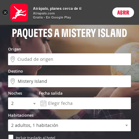
Vuelo+Hotel
Atrápalo, planes cerca de ti
×
ABRIR
Login
Atrapalo.com
Gratis - En Google Play
PAQUETES A MISTERY ISLAND
Origen
Destino
Noches
Fecha salida
Habitaciones
Incluir traslado al hotel