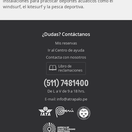
instalaciones para practicar deportes acuáticos como el
windsurf, el kitesurf y la pesca deportiva.
¿Dudas? Contáctanos
Mis reservas
Ir al Centro de ayuda
Contacta con nosotros
Libro de
reclamaciones
(511) 7481400
De L a V de 9 a 18 hrs.
info@atrapalo.pe
E-mail: