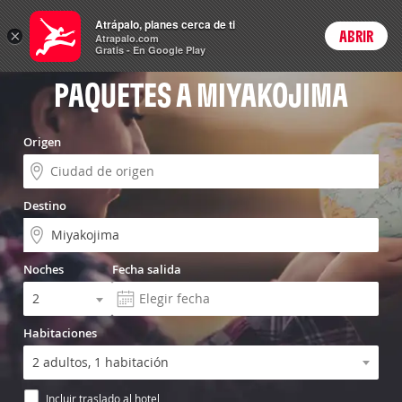
Vuelo+Hotel
Atrápalo, planes cerca de ti
×
ABRIR
Login
Atrapalo.com
Gratis - En Google Play
PAQUETES A MIYAKOJIMA
Origen
Destino
Noches
Fecha salida
Habitaciones
Incluir traslado al hotel