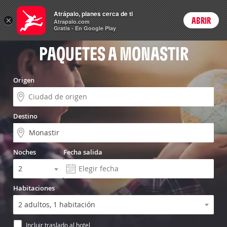
Vuelo+Hotel
Atrápalo, planes cerca de ti
×
ABRIR
Login
Atrapalo.com
Gratis - En Google Play
PAQUETES A MONASTIR
Origen
Destino
Noches
Fecha salida
Habitaciones
Incluir traslado al hotel