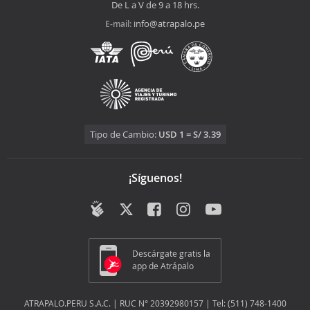
De L a V de 9 a 18 hrs.
info@atrapalo.pe
E-mail:
Tipo de Cambio:
USD 1 = S/ 3.39
¡Síguenos!
Descárgate gratis la
app de Atrápalo
ATRAPALO.PERU S.A.C. | RUC N° 20392980157 | Tel: (511) 748-1400