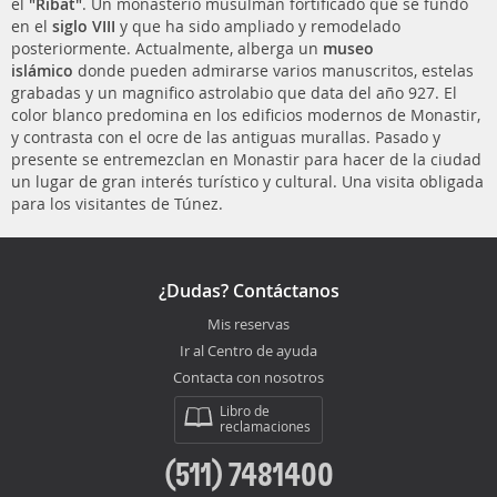
el
"Ribat"
. Un monasterio musulmán fortificado que se fundó
en el
siglo VIII
y que ha sido ampliado y remodelado
posteriormente. Actualmente, alberga un
museo
islámico
donde pueden admirarse varios manuscritos, estelas
grabadas y un magnifico astrolabio que data del año 927. El
color blanco predomina en los edificios modernos de Monastir,
y contrasta con el ocre de las antiguas murallas. Pasado y
presente se entremezclan en Monastir para hacer de la ciudad
un lugar de gran interés turístico y cultural. Una visita obligada
para los visitantes de Túnez.
¿Dudas? Contáctanos
Mis reservas
Ir al Centro de ayuda
Contacta con nosotros
Libro de
reclamaciones
(511) 7481400