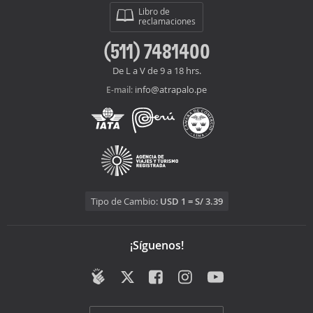
Libro de
reclamaciones
(511) 7481400
De L a V de 9 a 18 hrs.
info@atrapalo.pe
E-mail:
Tipo de Cambio:
USD 1 = S/ 3.39
¡Síguenos!