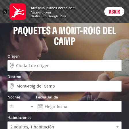
Vuelo+Hotel
Atrápalo, planes cerca de ti
×
ABRIR
Login
Atrapalo.com
Gratis - En Google Play
PAQUETES A MONT-ROIG DEL
CAMP
Origen
Destino
Noches
Fecha salida
Habitaciones