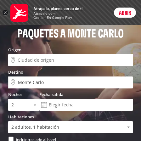
Vuelo+Hotel
Atrápalo, planes cerca de ti
×
ABRIR
Login
Atrapalo.com
Gratis - En Google Play
PAQUETES A MONTE CARLO
Origen
Destino
Noches
Fecha salida
Habitaciones
Incluir traslado al hotel