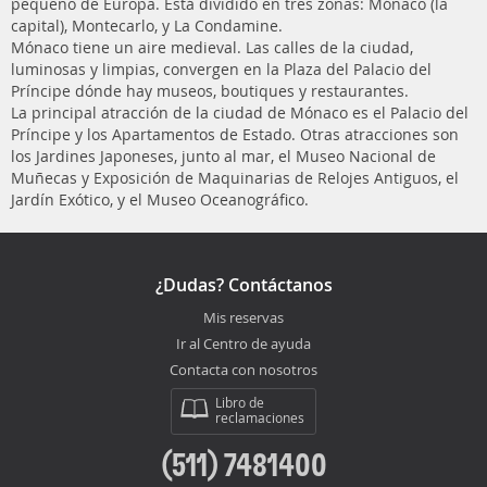
pequeño de Europa. Está dividido en tres zonas: Mónaco (la
capital), Montecarlo, y La Condamine.
Mónaco tiene un aire medieval. Las calles de la ciudad,
luminosas y limpias, convergen en la Plaza del Palacio del
Príncipe dónde hay museos, boutiques y restaurantes.
La principal atracción de la ciudad de Mónaco es el Palacio del
Príncipe y los Apartamentos de Estado. Otras atracciones son
los Jardines Japoneses, junto al mar, el Museo Nacional de
Muñecas y Exposición de Maquinarias de Relojes Antiguos, el
Jardín Exótico, y el Museo Oceanográfico.
¿Dudas? Contáctanos
Mis reservas
Ir al Centro de ayuda
Contacta con nosotros
Libro de
reclamaciones
(511) 7481400