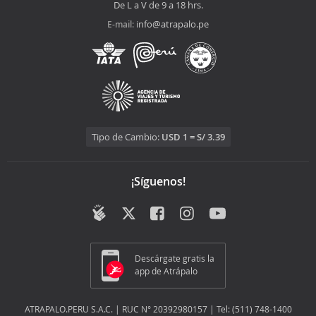
De L a V de 9 a 18 hrs.
info@atrapalo.pe
E-mail:
Tipo de Cambio:
USD 1 = S/ 3.39
¡Síguenos!
Descárgate gratis la
app de Atrápalo
ATRAPALO.PERU S.A.C. | RUC N° 20392980157 | Tel: (511) 748-1400