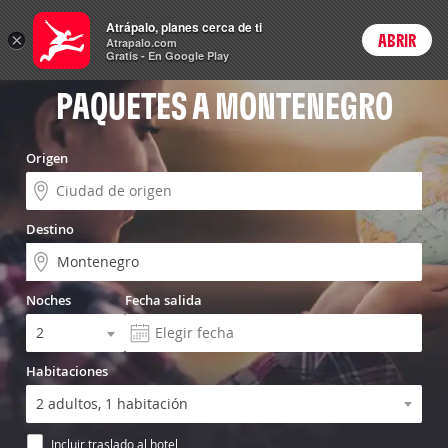
Vuelo+Hotel
Atrápalo, planes cerca de ti
×
ABRIR
Login
Atrapalo.com
Gratis - En Google Play
PAQUETES A MONTENEGRO
Origen
Destino
Noches
Fecha salida
Habitaciones
Incluir traslado al hotel