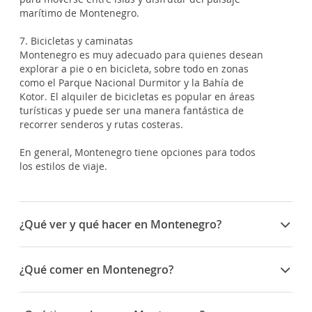
marítimo de Montenegro.
7. Bicicletas y caminatas
Montenegro es muy adecuado para quienes desean
explorar a pie o en bicicleta, sobre todo en zonas
como el Parque Nacional Durmitor y la Bahía de
Kotor. El alquiler de bicicletas es popular en áreas
turísticas y puede ser una manera fantástica de
recorrer senderos y rutas costeras.
En general, Montenegro tiene opciones para todos
los estilos de viaje.
¿Qué ver y qué hacer en Montenegro?
Montenegro es un destino diverso que combina
naturaleza, cultura, aventura y relax. Estos son sus
¿Qué comer en Montenegro?
imperdibles:
Bahía de Kotor y Ciudad Vieja de Kotor: Patrimonio
La gastronomía de Montenegro es rica y variada,
de la Humanidad, con murallas medievales y
influenciada por las tradiciones balcánicas,