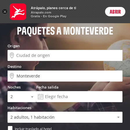
Vuelo+Hotel
Atrápalo, planes cerca de ti
×
ABRIR
Login
Atrapalo.com
Gratis - En Google Play
PAQUETES A MONTEVERDE
Origen
Destino
Noches
Fecha salida
Habitaciones
Incluir traslado al hotel