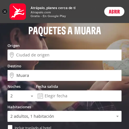
Vuelo+Hotel
Atrápalo, planes cerca de ti
×
ABRIR
Login
Atrapalo.com
Gratis - En Google Play
PAQUETES A MUARA
Origen
Destino
Noches
Fecha salida
Habitaciones
Incluir traslado al hotel