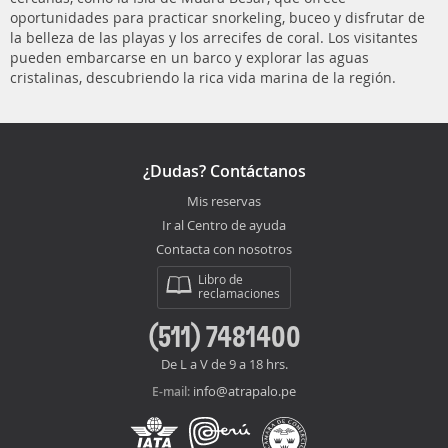
oportunidades para practicar snorkeling, buceo y disfrutar de
la belleza de las playas y los arrecifes de coral. Los visitantes
pueden embarcarse en un barco y explorar las aguas
cristalinas, descubriendo la rica vida marina de la región.
¿Dudas? Contáctanos
Mis reservas
Ir al Centro de ayuda
Contacta con nosotros
Libro de
reclamaciones
(511) 7481400
De L a V de 9 a 18 hrs.
info@atrapalo.pe
E-mail: