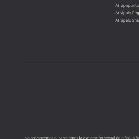
Atrapapunt
Atrápalo Em
Atrápalo Sm
No promovemos ni permitimos la explotación sexual de niños, niñas 