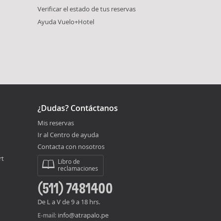
Verificar el estado de tus reservas
Ayuda Vuelo+Hotel
¿Dudas? Contáctanos
Mis reservas
Ir al Centro de ayuda
Contacta con nosotros
rt
Libro de
reclamaciones
(511) 7481400
De L a V de 9 a 18 hrs.
info@atrapalo.pe
E-mail: