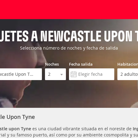
UETES A NEWCASTLE UPON 
Selecciona número de noches y fecha de salida
Noches
Fecha salida
Habitacio
tle Upon Tyne
stle upon Tyne
es una ciudad vibrante situada en el noreste de
In
rial y su famoso puerto, así como por su ambiente cosmopolita y su