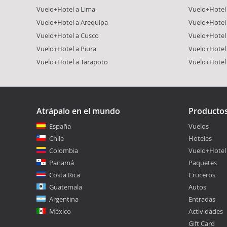
Vuelo+Hotel a Lima
Vuelo+Hotel 
Vuelo+Hotel a Arequipa
Vuelo+Hotel
Vuelo+Hotel a Cusco
Vuelo+Hotel 
Vuelo+Hotel a Piura
Vuelo+Hotel
Vuelo+Hotel a Tarapoto
Vuelo+Hotel
Atrápalo en el mundo
Producto
España
Vuelos
Chile
Hoteles
Colombia
Vuelo+Hotel
Panamá
Paquetes
Costa Rica
Cruceros
Guatemala
Autos
Argentina
Entradas
México
Actividades
Gift Card