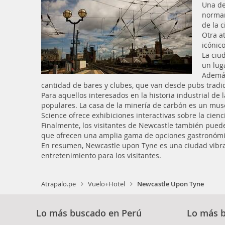
Una de
norman
de la c
Otra a
icónic
La ciu
un lug
Además
cantidad de bares y clubes, que van desde pubs tradic
Para aquellos interesados en la historia industrial de 
populares. La casa de la minería de carbón es un museo
Science ofrece exhibiciones interactivas sobre la cienci
Finalmente, los visitantes de Newcastle también pued
que ofrecen una amplia gama de opciones gastronómi
En resumen, Newcastle upon Tyne es una ciudad vibran
entretenimiento para los visitantes.
Atrapalo.pe
Vuelo+Hotel
Newcastle Upon Tyne
Lo más buscado en Perú
Lo más 