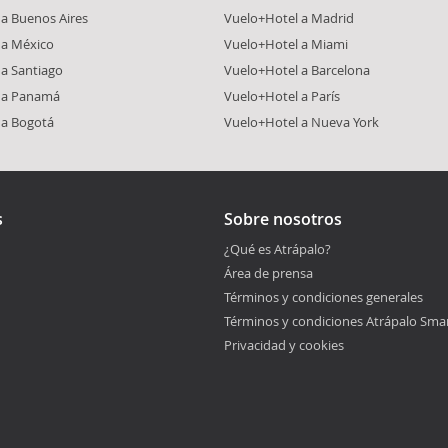
a Buenos Aires
Vuelo+Hotel a Madrid
 a México
Vuelo+Hotel a Miami
a Santiago
Vuelo+Hotel a Barcelona
 a Panamá
Vuelo+Hotel a París
 a Bogotá
Vuelo+Hotel a Nueva York
s
Sobre nosotros
¿Qué es Atrápalo?
Área de prensa
Términos y condiciones generales
Términos y condiciones Atrápalo Sma
Privacidad y cookies