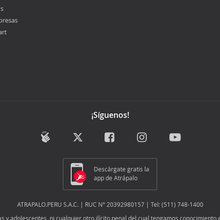
os
presas
art
¡Síguenos!
Descárgate gratis la
app de Atrápalo
ATRAPALO.PERU S.A.C. | RUC N° 20392980157 | Tel: (511) 748-1400
y adolescentes, ni cualquier otro ilícito penal del cual tengamos conocimiento e