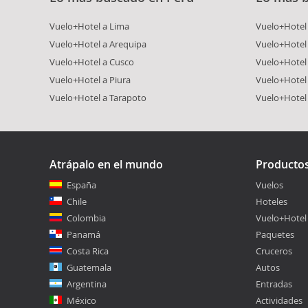
Vuelo+Hotel a Lima
Vuelo+Hotel 
Vuelo+Hotel a Arequipa
Vuelo+Hotel
Vuelo+Hotel a Cusco
Vuelo+Hotel 
Vuelo+Hotel a Piura
Vuelo+Hotel
Vuelo+Hotel a Tarapoto
Vuelo+Hotel
Atrápalo en el mundo
Producto
España
Vuelos
Chile
Hoteles
Colombia
Vuelo+Hotel
Panamá
Paquetes
Costa Rica
Cruceros
Guatemala
Autos
Argentina
Entradas
México
Actividades