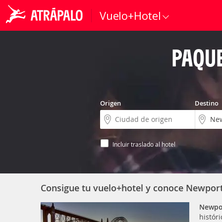
Vuelo+Hotel
PAQUE
Origen
Destino
Incluir traslado al hotel
Consigue tu vuelo+hotel y conoce Newport
Newpo
histór