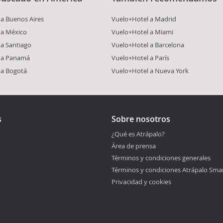
a Buenos Aires
Vuelo+Hotel a Madrid
 a México
Vuelo+Hotel a Miami
a Santiago
Vuelo+Hotel a Barcelona
 a Panamá
Vuelo+Hotel a París
 a Bogotá
Vuelo+Hotel a Nueva York
s
Sobre nosotros
¿Qué es Atrápalo?
Área de prensa
Términos y condiciones generales
Términos y condiciones Atrápalo Sma
Privacidad y cookies