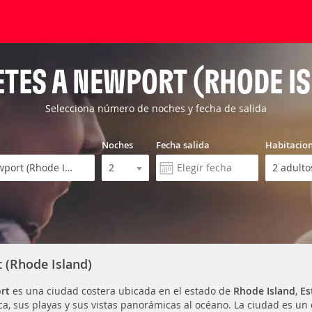
TES A NEWPORT (RHODE I
Selecciona número de noches y fecha de salida
Noches
Fecha salida
Habitacio
 (Rhode Island)
rt
es una ciudad costera ubicada en el estado de
Rhode Island
,
Es
ica, sus playas y sus vistas panorámicas al océano. La ciudad es u