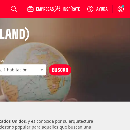
Login
SLAND)
nes
tados Unidos
, y es conocida por su arquitectura
n destino popular para aquellos que buscan una