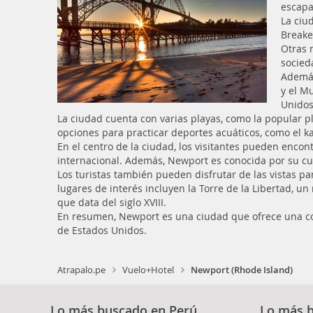
escapa
La ciu
Breake
Otras 
socied
Además
y el M
Unidos
La ciudad cuenta con varias playas, como la popular pl
opciones para practicar deportes acuáticos, como el ka
En el centro de la ciudad, los visitantes pueden enco
internacional. Además, Newport es conocida por su cul
Los turistas también pueden disfrutar de las vistas pa
lugares de interés incluyen la Torre de la Libertad, u
que data del siglo XVIII.
En resumen, Newport es una ciudad que ofrece una combi
de Estados Unidos.
Atrapalo.pe
Vuelo+Hotel
Newport (Rhode Island)
Lo más buscado en Perú
Lo más 