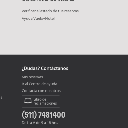
Verificar el estado de tus reservas
Ayuda Vuelo+Hotel
¿Dudas? Contáctanos
Mis reservas
Ir al Centro de ayuda
Contacta con nosotros
rt
Libro de
reclamaciones
(511) 7481400
De L a V de 9 a 18 hrs.