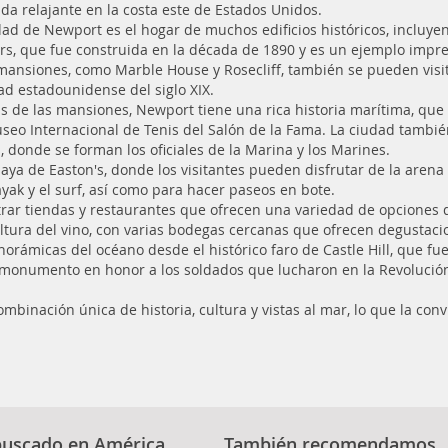
da relajante en la costa este de Estados Unidos.
dad de Newport es el hogar de muchos edificios históricos, incluye
rs, que fue construida en la década de 1890 y es un ejemplo impre
mansiones, como Marble House y Rosecliff, también se pueden visitar
ad estadounidense del siglo XIX.
 de las mansiones, Newport tiene una rica historia marítima, qu
useo Internacional de Tenis del Salón de la Fama. La ciudad tambié
, donde se forman los oficiales de la Marina y los Marines.
aya de Easton's, donde los visitantes pueden disfrutar de la arena 
yak y el surf, así como para hacer paseos en bote.
ntrar tiendas y restaurantes que ofrecen una variedad de opciones
tura del vino, con varias bodegas cercanas que ofrecen degustacio
norámicas del océano desde el histórico faro de Castle Hill, que fu
n monumento en honor a los soldados que lucharon en la Revolución 
nación única de historia, cultura y vistas al mar, lo que la convi
buscado en América
También recomendamos