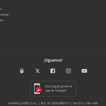
os
presas
art
¡Síguenos!
Descárgate gratis la
app de Atrápalo
ATRAPALO.PERU S.A.C. | RUC N° 20392980157 | Tel: (511) 748-1400