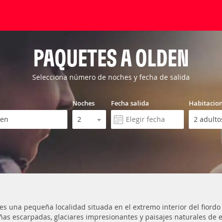
PAQUETES A OLDEN
Selecciona número de noches y fecha de salida
Noches
Fecha salida
Habitacio
es una pequeña localidad situada en el extremo interior del fiord
as escarpadas, glaciares impresionantes y paisajes naturales de 