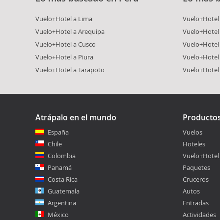
Vuelo+Hotel a Lima
Vuelo+Hotel 
Vuelo+Hotel a Arequipa
Vuelo+Hotel
Vuelo+Hotel a Cusco
Vuelo+Hotel 
Vuelo+Hotel a Piura
Vuelo+Hotel
Vuelo+Hotel a Tarapoto
Vuelo+Hotel
Atrápalo en el mundo
Producto
España
Vuelos
Chile
Hoteles
Colombia
Vuelo+Hotel
Panamá
Paquetes
Costa Rica
Cruceros
Guatemala
Autos
Argentina
Entradas
México
Actividades