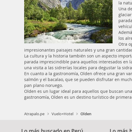
la nat
Una de
glacia
parada
vehícul
Además
los alr
Otra o
impresionantes paisajes naturales y una gran cantida
La cultura y la historia también son un aspecto import
parada imprescindible para aquellos interesados en la
una visita a las sidrerías locales para degustar la sid
En cuanto a la gastronomía, Olden ofrece una gran var
salmón y el bacalao, que se pueden disfrutar en mucho
pan plano noruego.
Olden es un lugar ideal para aquellos que buscan una 
gastronomía, Olden es un destino turístico de primera
Atrapalo.pe
Vuelo+Hotel
Olden
Lo más buscado en Perú
Lo más 