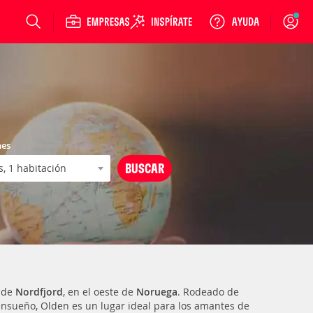
Login
nes
o de
Nordfjord
, en el oeste de
Noruega
. Rodeado de
ensueño, Olden es un lugar ideal para los amantes de