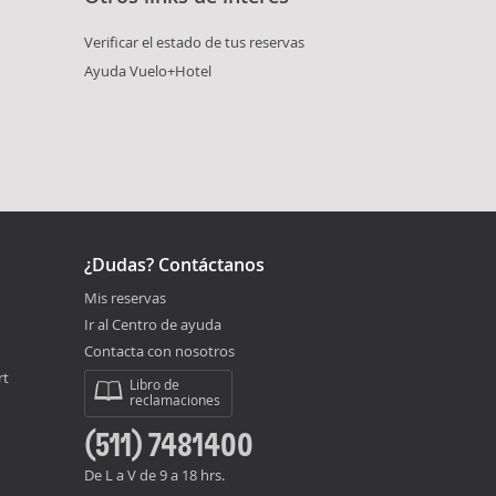
Verificar el estado de tus reservas
Ayuda Vuelo+Hotel
¿Dudas? Contáctanos
Mis reservas
Ir al Centro de ayuda
Contacta con nosotros
rt
Libro de
reclamaciones
(511) 7481400
De L a V de 9 a 18 hrs.