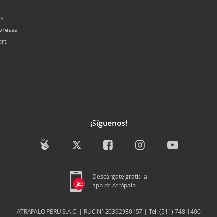
os
presas
art
¡Síguenos!
Descárgate gratis la
app de Atrápalo
ATRAPALO.PERU S.A.C. | RUC N° 20392980157 | Tel: (511) 748-1400