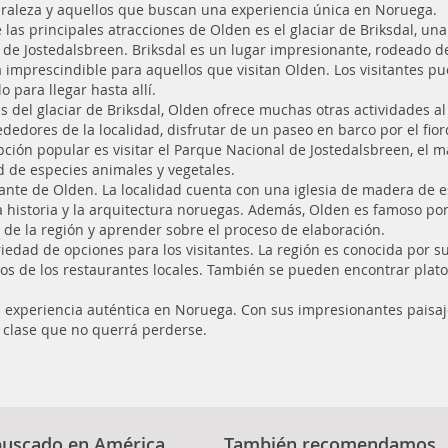
uraleza y aquellos que buscan una experiencia única en Noruega.
 las principales atracciones de Olden es el glaciar de Briksdal, u
r de Jostedalsbreen. Briksdal es un lugar impresionante, rodeado d
 imprescindible para aquellos que visitan Olden. Los visitantes pu
o para llegar hasta allí.
 del glaciar de Briksdal, Olden ofrece muchas otras actividades al
ededores de la localidad, disfrutar de un paseo en barco por el fior
pción popular es visitar el Parque Nacional de Jostedalsbreen, el
d de especies animales y vegetales.
ante de Olden. La localidad cuenta con una iglesia de madera de est
 historia y la arquitectura noruegas. Además, Olden es famoso por
ra de la región y aprender sobre el proceso de elaboración.
iedad de opciones para los visitantes. La región es conocida por s
s de los restaurantes locales. También se pueden encontrar platos 
experiencia auténtica en Noruega. Con sus impresionantes paisajes 
 clase que no querrá perderse.
buscado en América
También recomendamos