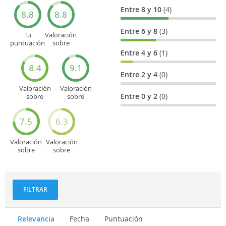
Entre 8 y 10
(4)
8.8
8.8
Entre 6 y 8
(3)
Tu
Valoración
puntuación
sobre
general
Cultura
Entre 4 y 6
(1)
8.4
9.1
Entre 2 y 4
(0)
Valoración
Valoración
Entre 0 y 2
(0)
sobre
sobre
Entretenimiento
Recorridos
turísticos
7.5
6.3
Valoración
Valoración
sobre
sobre
Deportes
Gastronomía
y
aventuras
FILTRAR
Relevancia
Fecha
Puntuación