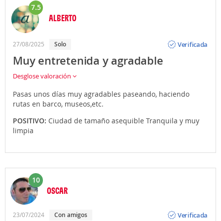
7.5
ALBERTO
Opinión
Verificada
27/08/2025
Solo
Muy entretenida y agradable
Desglose valoración
Pasas unos días muy agradables paseando, haciendo
rutas en barco, museos,etc.
POSITIVO:
Ciudad de tamaño asequible Tranquila y muy
limpia
10
OSCAR
Opinión
Verificada
23/07/2024
Con amigos