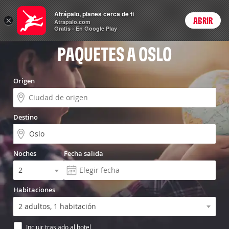
Vuelo+Hotel
Atrápalo, planes cerca de ti
×
ABRIR
Login
Atrapalo.com
Gratis - En Google Play
PAQUETES A OSLO
Origen
Destino
Noches
Fecha salida
Habitaciones
Incluir traslado al hotel