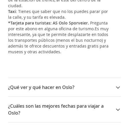
ciudad.
Taxi
: Tienes que saber que no los puedes parar por
la calle, y su tarifa es elevada.
*Tarjeta para turistas: AS Oslo Sporveier.
Pregunta
por este abono en alguna oficina de turismo.
Es muy
interesante, ya que te permite desplazarte en todos
los transportes públicos (menos el bus nocturno) y
además te ofrece descuentos y entradas gratis para
museos y otras actividades.
¿Qué ver y qué hacer en Oslo?
Museo de Barcos Vikingos
: ¡Descubre alguno de los
barcos vikingos mejor conservados del mundo!
¿Cuáles son las mejores fechas para viajar a
Pasea entre imponentes buques del siglo IX, con
Oslo?
sus imponentes proas de madera y sus figuras de
dragones.
Fiesta Nacional del Pueblo Sami
(6 de febrero): Es
Museo Munch
: reúne una colección de pinturas
la Fiesta Nacional del antiguo pueblo de Laponia. La