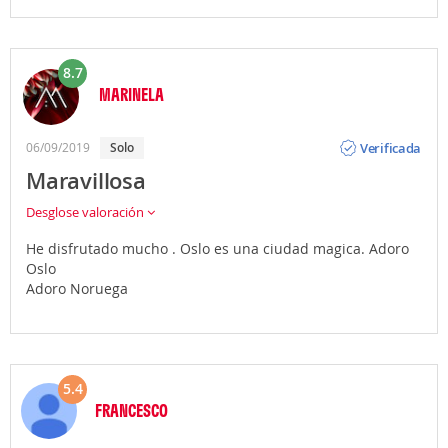
8.7
MARINELA
Opinión
Verificada
06/09/2019
Solo
Maravillosa
Desglose valoración
He disfrutado mucho . Oslo es una ciudad magica. Adoro
Oslo
Adoro Noruega
5.4
FRANCESCO
Opinión