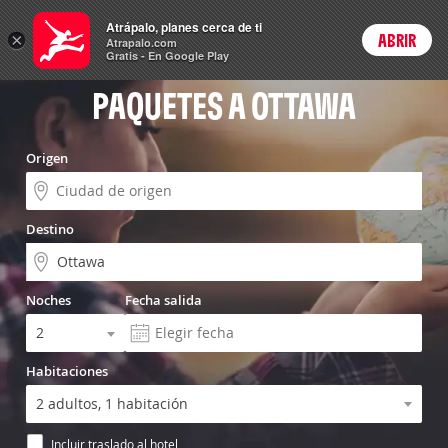
Vuelo+Hotel
Atrápalo, planes cerca de ti
×
ABRIR
Login
Atrapalo.com
Gratis - En Google Play
PAQUETES A OTTAWA
Origen
Destino
Noches
Fecha salida
Habitaciones
Incluir traslado al hotel