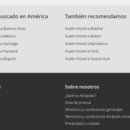
buscado en América
También recomendamos
a Buenos Aires
Vuelo+Hotel a Madrid
 a México
Vuelo+Hotel a Miami
a Santiago
Vuelo+Hotel a Barcelona
 a Panamá
Vuelo+Hotel a París
 a Bogotá
Vuelo+Hotel a Nueva York
s
Sobre nosotros
¿Qué es Atrápalo?
Área de prensa
Términos y condiciones generales
Términos y condiciones Atrápalo Sma
Privacidad y cookies