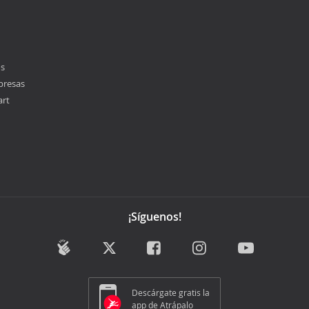
os
presas
art
¡Síguenos!
Descárgate gratis la
app de Atrápalo