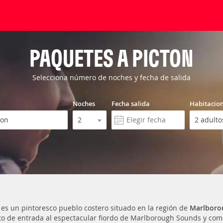
PAQUETES A PICTON
Selecciona número de noches y fecha de salida
Noches
Fecha salida
Habitacio
es un pintoresco pueblo costero situado en la región de
Marlboro
to de entrada al espectacular fiordo de Marlborough Sounds y como l