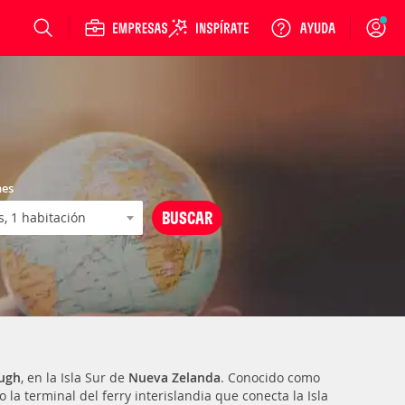
Login
nes
ugh
, en la Isla Sur de
Nueva Zelanda
. Conocido como
a terminal del ferry interislandia que conecta la Isla