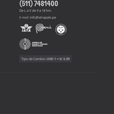
(511) 7481400
De L a V de 9 a 18 hrs.
info@atrapalo.pe
E-mail:
Tipo de Cambio:
USD 1 = S/ 3.39