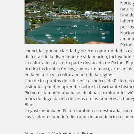
Norte 
natural
Una de
laberi
por lo
Nacion
amante
Picton
conocidas por su claridad y ofrecen oportunidades exce
disfrutar de la diversidad de vida marina, incluyendo c
La cultura local es otra parte destacada de Picton. El 
productos locales únicos, como arte maorí, artesanías 
en la historia y la cultura maorí de la región.
Uno de los puntos de referencia icónicos de Picton e
visitantes pueden aprender sobre la fascinante histor
Picton es también una base ideal para explorar los vi
tours de degustación de vinos en las numerosas bodeg
Blanc.
La gastronomía en Picton también es destacada, con un
Los visitantes pueden disfrutar de una deliciosa comid
Atrapalo.pe
Vuelo+Hotel
Picton