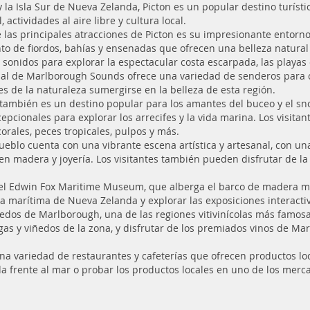
y la Isla Sur de Nueva Zelanda, Picton es un popular destino turís
, actividades al aire libre y cultura local.
 las principales atracciones de Picton es su impresionante entorn
nto de fiordos, bahías y ensenadas que ofrecen una belleza natural
s sonidos para explorar la espectacular costa escarpada, las playas
al de Marlborough Sounds ofrece una variedad de senderos para ca
s de la naturaleza sumergirse en la belleza de esta región.
 también es un destino popular para los amantes del buceo y el s
pcionales para explorar los arrecifes y la vida marina. Los visita
orales, peces tropicales, pulpos y más.
pueblo cuenta con una vibrante escena artística y artesanal, con un
en madera y joyería. Los visitantes también pueden disfrutar de la
s el Edwin Fox Maritime Museum, que alberga el barco de madera m
ia marítima de Nueva Zelanda y explorar las exposiciones interacti
ñedos de Marlborough, una de las regiones vitivinícolas más famos
as y viñedos de la zona, y disfrutar de los premiados vinos de M
a variedad de restaurantes y cafeterías que ofrecen productos loca
a frente al mar o probar los productos locales en uno de los merca