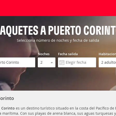
AQUETES A PUERTO CORIN
Selecciona número de noches y fecha de salida
Noches
Fecha salida
Habitacio
Corinto
 Corinto
es un destino turístico situado en la costa del Pacífico de
ia marítima. Con sus playas de arena blanca, sus aguas turquesas y