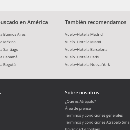
buscado en América
También recomendamos
a Buenos Aires
Vuelo+Hotel a Madrid
 a México
Vuelo+Hotel a Miami
a Santiago
Vuelo+Hotel a Barcelona
 a Panamá
Vuelo+Hotel a París
 a Bogotá
Vuelo+Hotel a Nueva York
s
Sobre nosotros
¿Qué es Atrápalo?
Área de prensa
Términos y condiciones generales
Términos y condiciones Atrápalo Sma
Privacidad y cookies