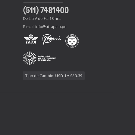
(511) 7481400
De L a V de 9 a 18 hrs.
info@atrapalo.pe
E-mail:
Tipo de Cambio:
USD 1 = S/ 3.39