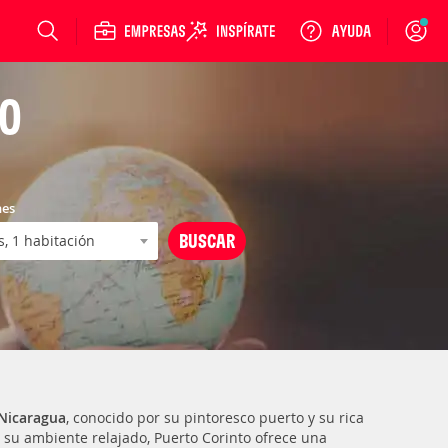
Login
TO
nes
Nicaragua
, conocido por su pintoresco puerto y su rica
 su ambiente relajado, Puerto Corinto ofrece una