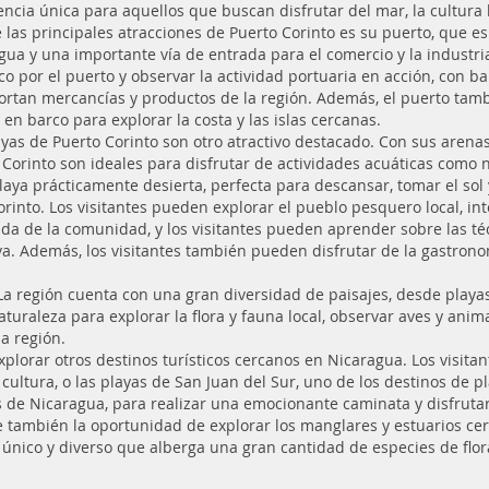
encia única para aquellos que buscan disfrutar del mar, la cultura l
 las principales atracciones de Puerto Corinto es su puerto, que e
gua y una importante vía de entrada para el comercio y la industria
co por el puerto y observar la actividad portuaria en acción, con 
ortan mercancías y productos de la región. Además, el puerto tam
 en barco para explorar la costa y las islas cercanas.
ayas de Puerto Corinto son otro atractivo destacado. Con sus arenas 
 Corinto son ideales para disfrutar de actividades acuáticas como 
laya prácticamente desierta, perfecta para descansar, tomar el sol 
orinto. Los visitantes pueden explorar el pueblo pesquero local, in
vida de la comunidad, y los visitantes pueden aprender sobre las té
. Además, los visitantes también pueden disfrutar de la gastronomí
. La región cuenta con una gran diversidad de paisajes, desde play
turaleza para explorar la flora y fauna local, observar aves y animal
a región.
plorar otros destinos turísticos cercanos en Nicaragua. Los visita
y cultura, o las playas de San Juan del Sur, uno de los destinos d
vos de Nicaragua, para realizar una emocionante caminata y disfrut
e también la oportunidad de explorar los manglares y estuarios cer
único y diverso que alberga una gran cantidad de especies de flor