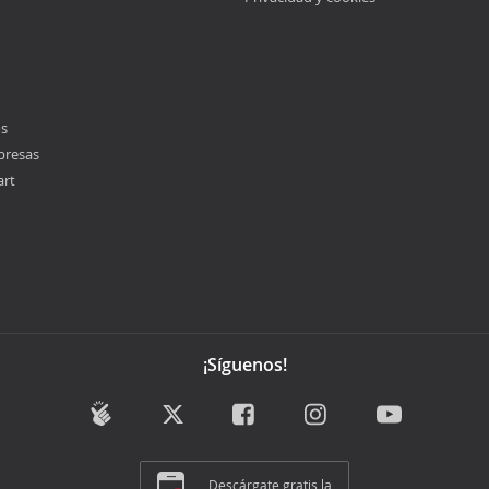
os
presas
art
¡Síguenos!
Descárgate gratis la