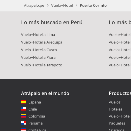
Atrapalo.pe
Vuelo+Hotel
Puerto Corinto
Lo más buscado en Perú
Lo más 
Vuelo+Hotel a Lima
Vuelo+Hotel 
Vuelo+Hotel a Arequipa
Vuelo+Hotel
Vuelo+Hotel a Cusco
Vuelo+Hotel 
Vuelo+Hotel a Piura
Vuelo+Hotel
Vuelo+Hotel a Tarapoto
Vuelo+Hotel
Atrápalo en el mundo
Producto
España
Vuelos
Chile
Hoteles
Colombia
Vuelo+Hotel
Panamá
Paquetes
Costa Rica
Cruceros