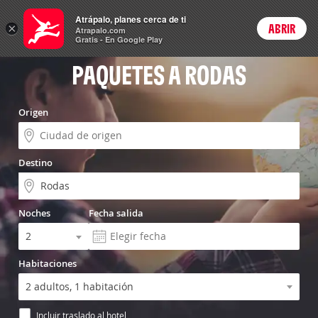
Vuelo+Hotel
Atrápalo, planes cerca de ti
×
ABRIR
Login
Atrapalo.com
Gratis - En Google Play
PAQUETES A RODAS
Origen
Destino
Noches
Fecha salida
Habitaciones
Incluir traslado al hotel