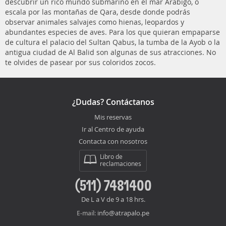
descubrir un rico mundo submarino en el mar Arabigo, o
escala por las montañas de Qara, desde donde podrás
observar animales salvajes como hienas, leopardos y
abundantes especies de aves. Para los que quieran empaparse
de cultura el palacio del Sultan Qabus, la tumba de la Ayob o la
antigua ciudad de Al Balid son algunas de sus atracciones. No
te olvides de pasear por sus coloridos zocos.
¿Dudas? Contáctanos
Mis reservas
Ir al Centro de ayuda
Contacta con nosotros
Libro de
reclamaciones
(511) 7481400
De L a V de 9 a 18 hrs.
info@atrapalo.pe
E-mail: