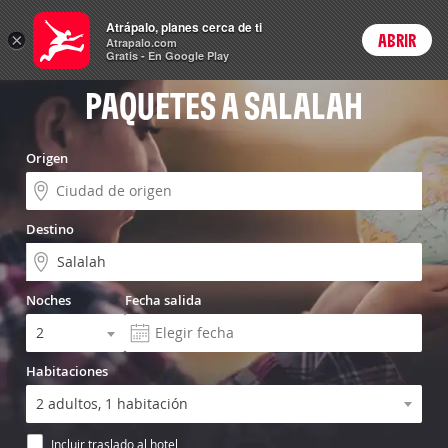
Vuelo+Hotel
Atrápalo, planes cerca de ti
×
ABRIR
Login
Atrapalo.com
Gratis - En Google Play
PAQUETES A SALALAH
Origen
Destino
Noches
Fecha salida
Habitaciones
Incluir traslado al hotel