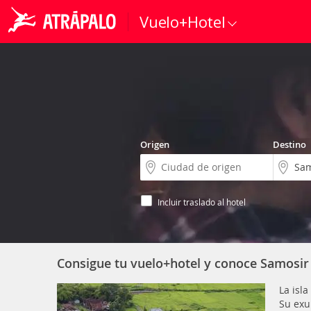
Vuelo+Hotel
Origen
Destino
Incluir traslado al hotel
Consigue tu vuelo+hotel y conoce Samosir
La isl
Su exu