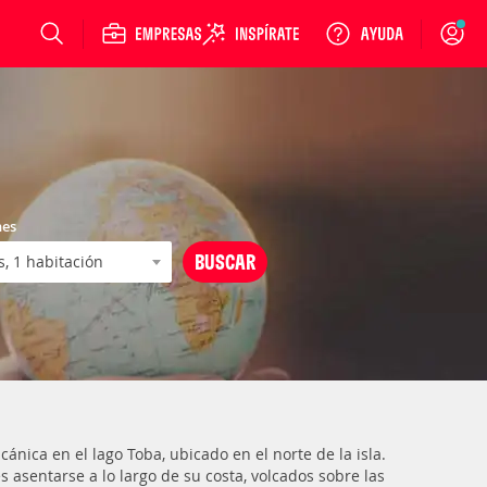
Login
nes
ánica en el lago Toba, ubicado en el norte de la isla.
asentarse a lo largo de su costa, volcados sobre las