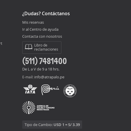
¿Dudas? Contáctanos
Mis reservas
Ir al Centro de ayuda
Contacta con nosotros
rt
Libro de
reclamaciones
(511) 7481400
De L a V de 9 a 18 hrs.
info@atrapalo.pe
E-mail:
Tipo de Cambio:
USD 1 = S/ 3.39