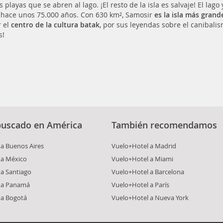
 playas que se abren al lago. ¡El resto de la isla es salvaje! El la
 hace unos 75.000 años. Con 630 km², Samosir
es la isla más grand
r el
centro de la cultura batak
, por sus leyendas sobre el canibalis
s!
buscado en América
También recomendamos
a Buenos Aires
Vuelo+Hotel a Madrid
 a México
Vuelo+Hotel a Miami
a Santiago
Vuelo+Hotel a Barcelona
 a Panamá
Vuelo+Hotel a París
 a Bogotá
Vuelo+Hotel a Nueva York