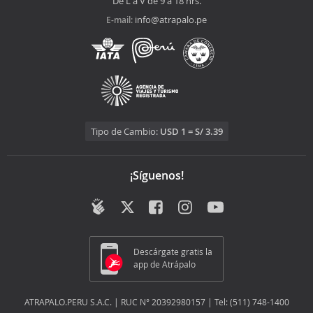
De L a V de 9 a 18 hrs.
info@atrapalo.pe
E-mail:
Tipo de Cambio:
USD 1 = S/ 3.39
¡Síguenos!
Descárgate gratis la
app de Atrápalo
ATRAPALO.PERU S.A.C. | RUC N° 20392980157 | Tel: (511) 748-1400