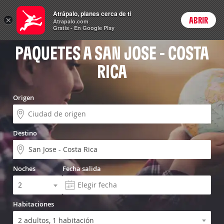
Vuelo+Hotel
Atrápalo, planes cerca de ti
×
ABRIR
Login
Atrapalo.com
Gratis - En Google Play
PAQUETES A SAN JOSE - COSTA
RICA
Origen
Destino
Noches
Fecha salida
Habitaciones