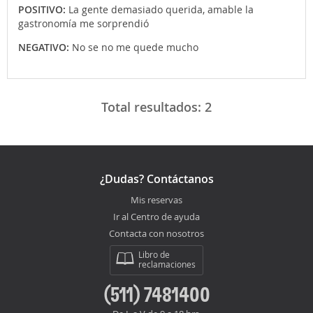
POSITIVO:
La gente demasiado querida, amable la
gastronomía me sorprendió
NEGATIVO:
No se no me quede mucho
Total resultados:
2
¿Dudas? Contáctanos
Mis reservas
Ir al Centro de ayuda
Contacta con nosotros
Libro de
reclamaciones
(511) 7481400