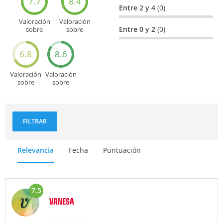
7.7
8.4
Entre 2 y 4
(0)
Valoración
Valoración
Entre 0 y 2
(0)
sobre
sobre
Entretenimiento
Recorridos
turísticos
6.8
8.6
Valoración
Valoración
sobre
sobre
Deportes
Gastronomía
y
aventuras
FILTRAR
Relevancia
Fecha
Puntuación
7.5
VANESA
Opinión