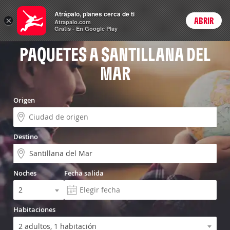
Vuelo+Hotel
Atrápalo, planes cerca de ti
×
ABRIR
Login
Atrapalo.com
Gratis - En Google Play
PAQUETES A SANTILLANA DEL
MAR
Origen
Destino
Noches
Fecha salida
Habitaciones