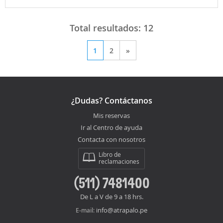
Total resultados:
12
1
2
»
¿Dudas? Contáctanos
Mis reservas
Ir al Centro de ayuda
Contacta con nosotros
Libro de
reclamaciones
(511) 7481400
De L a V de 9 a 18 hrs.
info@atrapalo.pe
E-mail: