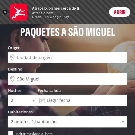
Vuelo+Hotel
Atrápalo, planes cerca de ti
×
ABRIR
Login
Atrapalo.com
Gratis - En Google Play
PAQUETES A SÃO MIGUEL
Origen
Destino
Noches
Fecha salida
Habitaciones
Incluir traslado al hotel