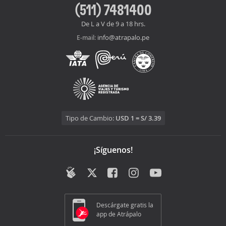
(511) 7481400
De L a V de 9 a 18 hrs.
info@atrapalo.pe
E-mail:
Tipo de Cambio:
USD 1 = S/ 3.39
¡Síguenos!
Descárgate gratis la
app de Atrápalo