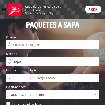
Vuelo+Hotel
Atrápalo, planes cerca de ti
×
ABRIR
Login
Atrapalo.com
Gratis - En Google Play
PAQUETES A SAPA
Origen
Destino
Noches
Fecha salida
Habitaciones
Incluir traslado al hotel