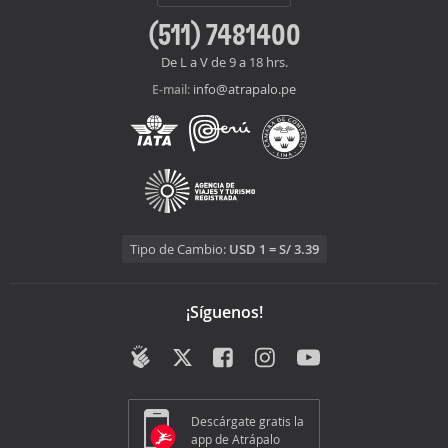
(511) 7481400
De L a V de 9 a 18 hrs.
info@atrapalo.pe
E-mail:
Tipo de Cambio:
USD 1 = S/ 3.39
¡Síguenos!
Descárgate gratis la
app de Atrápalo