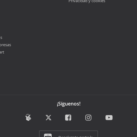
Privacidad y cookies
os
presas
art
¡Síguenos!