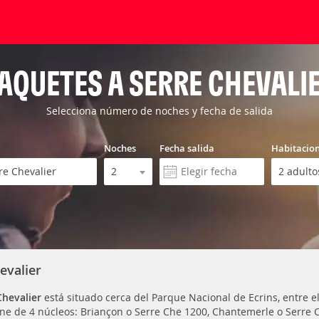
AQUETES A SERRE CHEVALI
Selecciona número de noches y fecha de salida
Noches
Fecha salida
Habitacio
evalier
Chevalier
está situado cerca del Parque Nacional de Ecrins, entre el
e de 4 núcleos: Briançon o Serre Che 1200, Chantemerle o Serre Ch