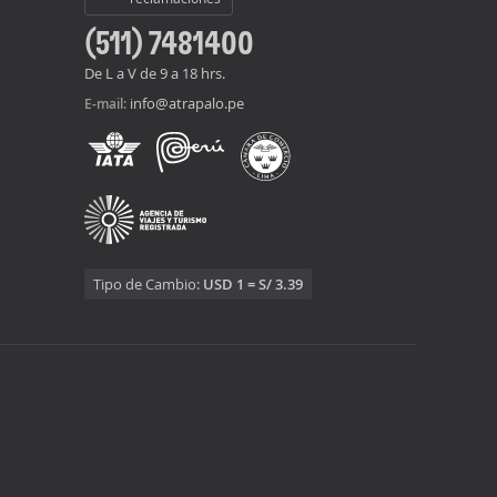
(511) 7481400
De L a V de 9 a 18 hrs.
info@atrapalo.pe
E-mail:
Tipo de Cambio:
USD 1 = S/ 3.39