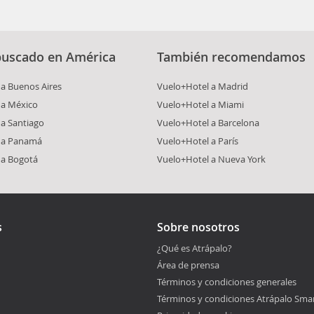
buscado en América
También recomendamos
a Buenos Aires
Vuelo+Hotel a Madrid
 a México
Vuelo+Hotel a Miami
a Santiago
Vuelo+Hotel a Barcelona
 a Panamá
Vuelo+Hotel a París
 a Bogotá
Vuelo+Hotel a Nueva York
s
Sobre nosotros
¿Qué es Atrápalo?
Área de prensa
Términos y condiciones generales
Términos y condiciones Atrápalo Sma