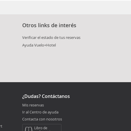
 para evitar la "diarrea del turista".
Otros links de interés
Verificar el estado de tus reservas
Ayuda Vuelo+Hotel
¿Dudas? Contáctanos
Mis reservas
Ir al Centro de ayuda
Contacta con nosotros
rt
Libro de