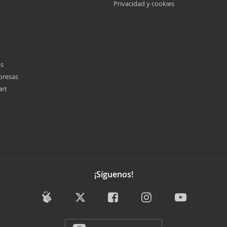
Privacidad y cookies
os
presas
art
¡Síguenos!