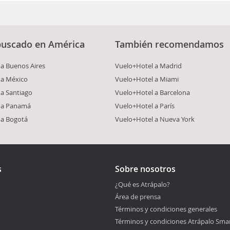
tellada. No consumas alimentos y toma las precauciones necesarias
buscado en América
También recomendamos
a Buenos Aires
Vuelo+Hotel a Madrid
 a México
Vuelo+Hotel a Miami
a Santiago
Vuelo+Hotel a Barcelona
 a Panamá
Vuelo+Hotel a París
 a Bogotá
Vuelo+Hotel a Nueva York
s
Sobre nosotros
¿Qué es Atrápalo?
Área de prensa
Términos y condiciones generales
Términos y condiciones Atrápalo Sma