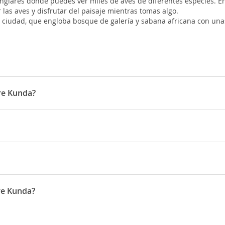
nglares donde puedes ver miles de aves de diferentes especies. E
las aves y disfrutar del paisaje mientras tomas algo.
 ciudad, que engloba bosque de galería y sabana africana con una
rre Kunda?
ependen del calendario lunar, sobre todo la
Korité
, que marca el f
bolla y pimienta.
de tomate, pimientos, zanahorias, etc. Si se prepara con carne en l
to del Sahara. El mes más frío es agosto y el más cálido es marzo.
 río, y frutas como la piña, la papaya, naranjas, mango, melón, po
re Kunda?
as vacunas recomendadas: difteria, tétanos, poliomielitis, tifus, hep
o en zona 3.