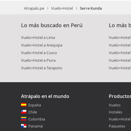
No te bañes en aguas estancadas y bebe sólo agua embo
Atrapalo.pe
Vuelo+Hotel
Serre Kunda
Lo más buscado en Perú
Lo más 
Vuelo+Hotel a Lima
Vuelo+Hotel 
Vuelo+Hotel a Arequipa
Vuelo+Hotel
Vuelo+Hotel a Cusco
Vuelo+Hotel 
Vuelo+Hotel a Piura
Vuelo+Hotel
Vuelo+Hotel a Tarapoto
Vuelo+Hotel
Atrápalo en el mundo
Producto
España
Vuelos
Chile
Hoteles
Colombia
Vuelo+Hotel
Panamá
Paquetes