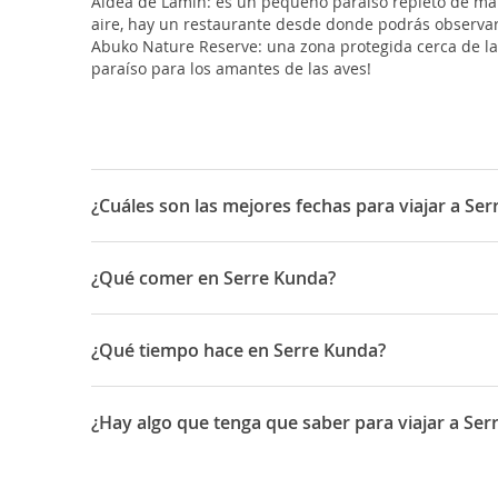
Aldea de Lamin: es un pequeño paraíso repleto de ma
aire, hay un restaurante desde donde podrás observar 
Abuko Nature Reserve: una zona protegida cerca de la
paraíso para los amantes de las aves!
¿Cuáles son las mejores fechas para viajar a Se
Gambia es un país musulmán. Muchas de sus fiestas d
el
gammo
, aniversario del nacimiento del Profeta.
¿Qué comer en Serre Kunda?
Sissay yassa de pollo: se prepara con jugo de limón, ce
Domodah: a base de cacahuetes dulces con arroz.
¿Qué tiempo hace en Serre Kunda?
Benachin o tiep-bou-diene: pescado con arroz y salsa 
Mafé: un tipo de couscous con cacahuetes.
El clima es cálido durante todo el año debido al Desier
Hay muchísimo pescado fresco gracias a la cercanía del
¿Hay algo que tenga que saber para viajar a Ser
La vacuna contra la fiebre amarilla es obligatoria. Otr
tratamiento antipalúdico ya que el país está clasificad