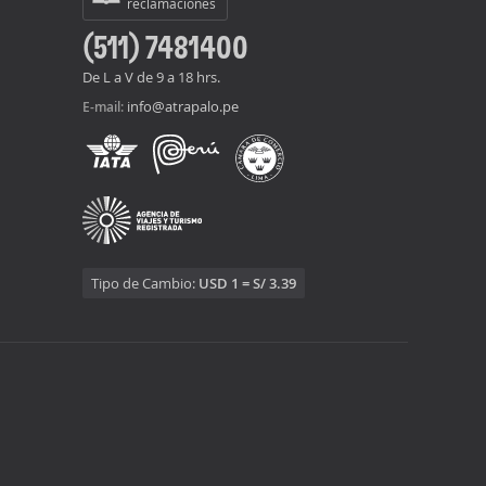
reclamaciones
(511) 7481400
De L a V de 9 a 18 hrs.
info@atrapalo.pe
E-mail:
Tipo de Cambio:
USD 1 = S/ 3.39