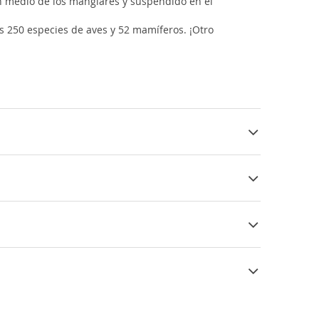
n medio de los manglares y suspendido en el
s 250 especies de aves y 52 mamíferos. ¡Otro
in del ayuno, la
Tabaski
, la fiesta del cordero, y
ugar de pescado se convierte en tie-bou-yap.
melos, limones o plátanos.
atitis A y B. Se recomienda seguir un