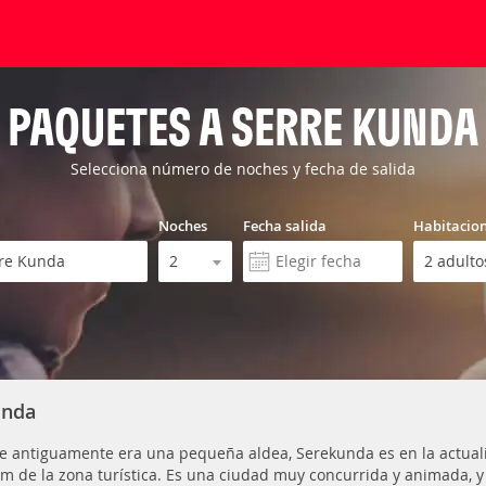
PAQUETES A SERRE KUNDA
Selecciona número de noches y fecha de salida
Noches
Fecha salida
Habitacio
unda
 antiguamente era una pequeña aldea, Serekunda es en la actuali
km de la zona turística. Es una ciudad muy concurrida y animada, y 