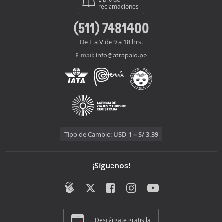
reclamaciones
(511) 7481400
De L a V de 9 a 18 hrs.
info@atrapalo.pe
E-mail:
Tipo de Cambio:
USD 1 = S/ 3.39
¡Síguenos!
Descárgate gratis la