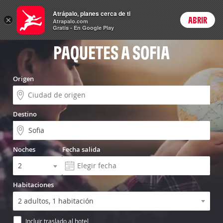
Vuelo+Hotel
Atrápalo, planes cerca de ti
×
ABRIR
Login
Atrapalo.com
Gratis - En Google Play
PAQUETES A SOFIA
Origen
Destino
Noches
Fecha salida
Habitaciones
Incluir traslado al hotel