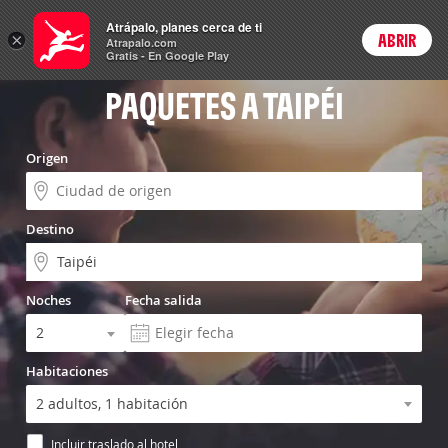
Vuelo+Hotel
Atrápalo, planes cerca de ti
×
ABRIR
Login
Atrapalo.com
Gratis - En Google Play
PAQUETES A TAIPÉI
Origen
Destino
Noches
Fecha salida
Habitaciones
Incluir traslado al hotel