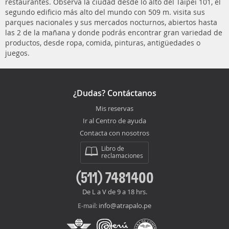
restaurantes. Observa la ciudad desde lo alto del Taipei 101, el
segundo edificio más alto del mundo con 509 m. visita sus
parques nacionales y sus mercados nocturnos, abiertos hasta
las 2 de la mañana y donde podrás encontrar gran variedad de
productos, desde ropa, comida, pinturas, antigüedades o
juegos.
¿Dudas? Contáctanos
Mis reservas
Ir al Centro de ayuda
Contacta con nosotros
Libro de
reclamaciones
(511) 7481400
De L a V de 9 a 18 hrs.
info@atrapalo.pe
E-mail: