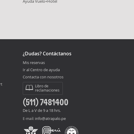
Ayuda Vuelo+Hotel
¿Dudas? Contáctanos
Mis reservas
Ir al Centro de ayuda
Contacta con nosotros
rt
Libro de
reclamaciones
(511) 7481400
De L a V de 9 a 18 hrs.
info@atrapalo.pe
E-mail: