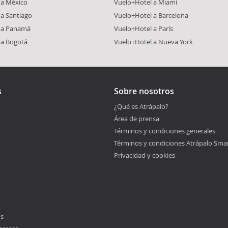
 a México
Vuelo+Hotel a Miami
a Santiago
Vuelo+Hotel a Barcelona
 a Panamá
Vuelo+Hotel a París
 a Bogotá
Vuelo+Hotel a Nueva York
s
Sobre nosotros
¿Qué es Atrápalo?
Área de prensa
Términos y condiciones generales
Términos y condiciones Atrápalo Sma
Privacidad y cookies
os