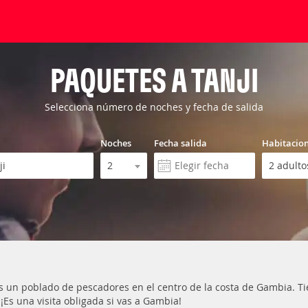
PAQUETES A TANJI
Selecciona número de noches y fecha de salida
Noches
Fecha salida
Habitacio
es un poblado de pescadores en el centro de la costa de Gambia. Ti
 ¡Es una visita obligada si vas a Gambia!