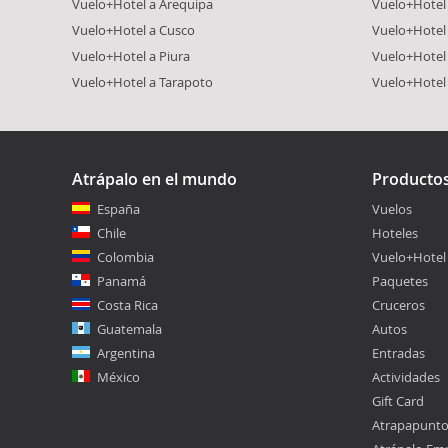
Vuelo+Hotel a Arequipa
Vuelo+Hotel
Vuelo+Hotel a Cusco
Vuelo+Hotel 
Vuelo+Hotel a Piura
Vuelo+Hotel
Vuelo+Hotel a Tarapoto
Vuelo+Hotel
Atrápalo en el mundo
Producto
España
Vuelos
Chile
Hoteles
Colombia
Vuelo+Hotel
Panamá
Paquetes
Costa Rica
Cruceros
Guatemala
Autos
Argentina
Entradas
México
Actividades
Gift Card
Atrapapunt