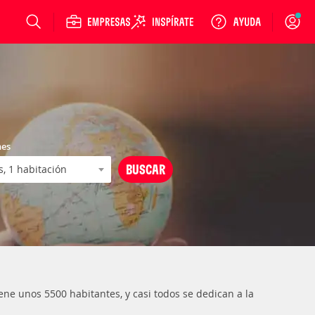
Login
nes
ene unos 5500 habitantes, y casi todos se dedican a la