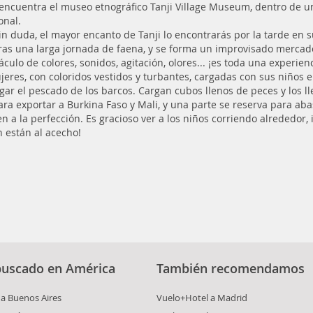
e encuentra el museo etnográfico Tanji Village Museum, dentro de
onal.
sin duda, el mayor encanto de Tanji lo encontrarás por la tarde en 
 tras una larga jornada de faena, y se forma un improvisado merca
áculo de colores, sonidos, agitación, olores... ¡es toda una experie
jeres, con coloridos vestidos y turbantes, cargadas con sus niños e
gar el pescado de los barcos. Cargan cubos llenos de peces y los l
ara exportar a Burkina Faso y Mali, y una parte se reserva para aba
 a la perfección. Es gracioso ver a los niños corriendo alrededor,
n están al acecho!
buscado en América
También recomendamos
a Buenos Aires
Vuelo+Hotel a Madrid