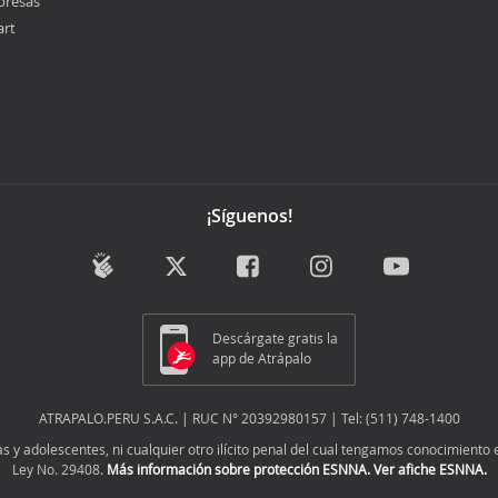
presas
art
¡Síguenos!
Descárgate gratis la
app de Atrápalo
ATRAPALO.PERU S.A.C. | RUC N° 20392980157 | Tel: (511) 748-1400
y adolescentes, ni cualquier otro ilícito penal del cual tengamos conocimiento e
Ley No. 29408.
Más información sobre protección ESNNA.
Ver afiche ESNNA.