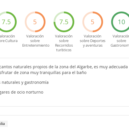
7.5
5
7.5
5
10
aloración
Valoración
Valoración
Valoración
Valoració
bre Cultura
sobre
sobre
sobre Deportes
sobre
Entretenimiento
Recorridos
y aventuras
Gastronom
turísticos
ncantos naturales propios de la zona del Algarbe, es muy adecuada 
frutar de zona muy tranquillas para el baño
 naturales y gastronomía
gares de ocio norturno
ilia