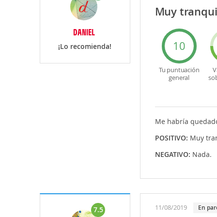
Muy tranquil
DANIEL
10
¡Lo recomienda!
Tu puntuación
V
general
so
Me habría quedado 
POSITIVO:
Muy tran
NEGATIVO:
Nada.
11/08/2019
En par
7.5