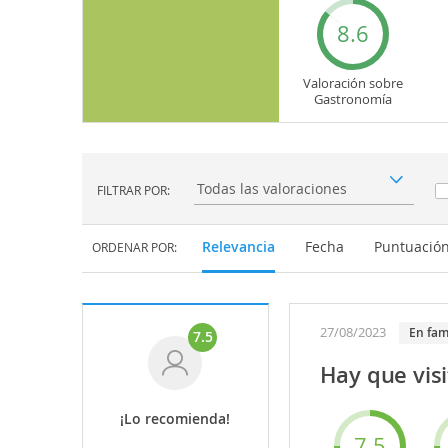
8.6
Valoración sobre
Gastronomía
FILTRAR POR:
Filtrar por:
Relevancia
Fecha
Puntuació
ORDENAR POR:
27/08/2023
En fam
7.5
Hay que visi
¡Lo recomienda!
7.5