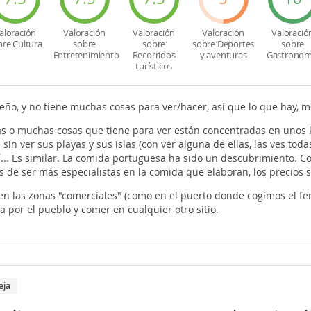
aloración
Valoración
Valoración
Valoración
Valoració
bre Cultura
sobre
sobre
sobre Deportes
sobre
Entretenimiento
Recorridos
y aventuras
Gastronom
turísticos
ño, y no tiene muchas cosas para ver/hacer, así que lo que hay, m
s o muchas cosas que tiene para ver están concentradas en unos k
 sin ver sus playas y sus islas (con ver alguna de ellas, las ves tod
í... Es similar. La comida portuguesa ha sido un descubrimiento. C
s de ser más especialistas en la comida que elaboran, los precios
n las zonas "comerciales" (como en el puerto donde cogimos el ferry
 por el pueblo y comer en cualquier otro sitio.
eja