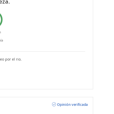
eza.
n
ía
eo por el rio.
Opinión verificada