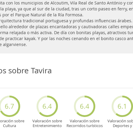
mita con los municipios de Alcoutim, Vila Real de Santo António y con
a playa, ya que al sur de la ciudad, tras un corto paseo en ferry, e
as por el Parque Natural de la Ría Formosa.
rquitectura tradicional portuguesa y profundas influencias árabes.
odo ello alrededor de plazas encantadoras y cautivadoras calles emp
forma relajada o más activa. De día con bonitas playas, atractivos tu
de practicar kayak. Y por las noches cenando en el bonito casco an
e algarviense.
s sobre Tavira
6.7
6.4
6.4
6.1
loración sobre
Valoración sobre
Valoración sobre
Valoración so
Cultura
Entretenimiento
Recorridos turísticos
Deportes y
aventuras