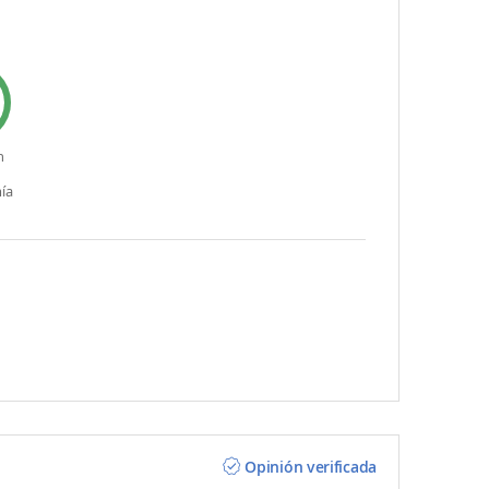
n
ía
Opinión verificada