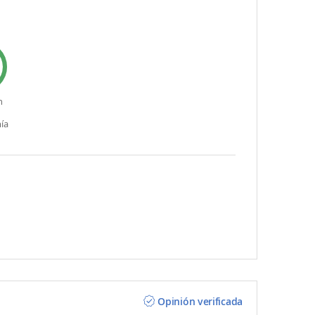
n
ía
Opinión verificada