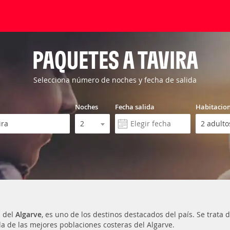
PAQUETES A TAVIRA
Selecciona número de noches y fecha de salida
Noches
Fecha salida
Habitacio
n del
Algarve
, es uno de los destinos destacados del país. Se trat
da de las mejores poblaciones costeras del Algarve.