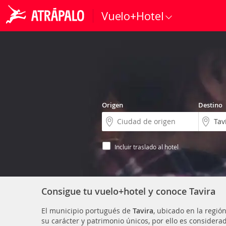
Vuelo+Hotel
Origen
Destino
Incluir traslado al hotel
Consigue tu vuelo+hotel y conoce Tavira
El municipio portugués de
Tavira
, ubicado en la regió
su carácter y patrimonio únicos, por ello es considera