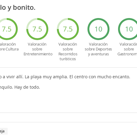
o y bonito.
7.5
7.5
7.5
10
10
aloración
Valoración
Valoración
Valoración
Valoració
bre Cultura
sobre
sobre
sobre Deportes
sobre
Entretenimiento
Recorridos
y aventuras
Gastronom
turísticos
a vivir allí. La playa muy amplia. El centro con mucho encanto.
quilo. Hay de todo.
eja