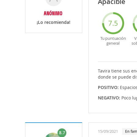
Apacible
ANÓNIMO
7.5
¡Lo recomienda!
Tu puntuación
V
general
so
Tavira tiene sus e
donde se puede dis
POSITIVO:
Espacios
NEGATIVO:
Poco lu
15/09/2021
En fam
8.7