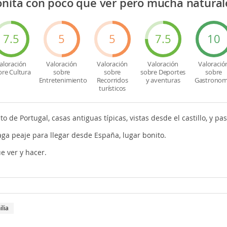
onita con poco que ver pero mucha natural
7.5
5
5
7.5
10
aloración
Valoración
Valoración
Valoración
Valoració
bre Cultura
sobre
sobre
sobre Deportes
sobre
Entretenimiento
Recorridos
y aventuras
Gastronom
turísticos
o de Portugal, casas antiguas típicas, vistas desde el castillo, y pas
ga peaje para llegar desde España, lugar bonito.
e ver y hacer.
ilia