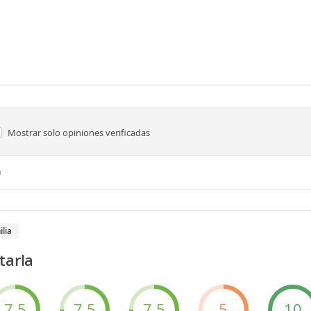
Mostrar solo
opiniones verificadas
n
ilia
tarla
7.5
7.5
7.5
5
10