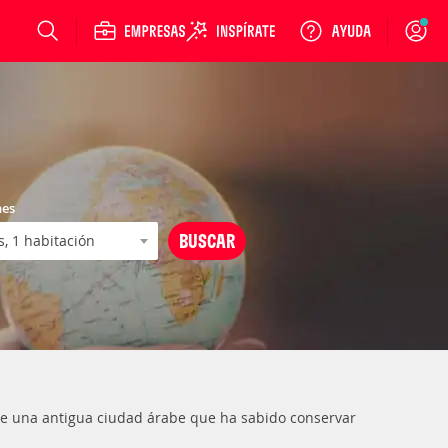
Login
nes
a de una antigua ciudad árabe que ha sabido conservar