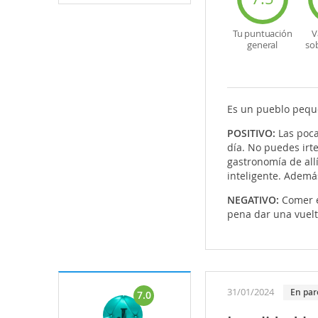
Tu puntuación
V
general
so
Es un pueblo peque
POSITIVO:
Las poca
día. No puedes irte
gastronomía de all
inteligente. Ademá
NEGATIVO:
Comer e
pena dar una vuelta
31/01/2024
En par
7.0