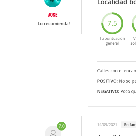
Localidad b
JOSE
7.5
¡Lo recomienda!
Tu puntuación
V
general
so
Calles con el encant
POSITIVO:
No se pa
NEGATIVO:
Poco qu
14/09/2021
En fam
7.0