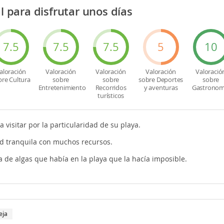
al para disfrutar unos días
7.5
7.5
7.5
5
10
aloración
Valoración
Valoración
Valoración
Valoració
bre Cultura
sobre
sobre
sobre Deportes
sobre
Entretenimiento
Recorridos
y aventuras
Gastronom
turísticos
a visitar por la particularidad de su playa.
d tranquila con muchos recursos.
a de algas que había en la playa que la hacía imposible.
eja