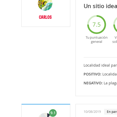
Un sitio ide
CARLOS
7.5
Tu puntuación
V
general
so
Localidad ideal par
POSITIVO:
Localida
NEGATIVO:
La plag
10/08/2019
En par
9.1