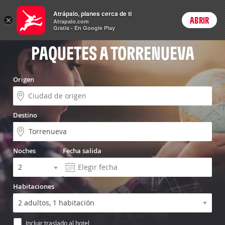
Vuelo+Hotel
Atrápalo, planes cerca de ti
×
ABRIR
Login
Atrapalo.com
Gratis - En Google Play
PAQUETES A TORRENUEVA
Origen
Destino
Noches
Fecha salida
Habitaciones
Incluir traslado al hotel