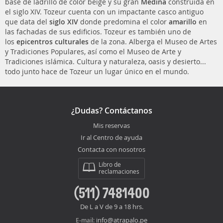
base de ladrillo de color beige y su gran
Medina
construida en
el siglo XIV. Tozeur cuenta con un impactante casco antiguo
que data del
siglo XIV
donde predomina el color
amarillo
en
las fachadas de sus edificios. Tozeur es también uno de
los
epicentros culturales
de la zona. Alberga el Museo de Artes
y Tradiciones Populares, así como el Museo de Arte y
Tradiciones islámica. Cultura y naturaleza, oasis y desierto...
todo junto hace de Tozeur un lugar único en el mundo.
¿Dudas? Contáctanos
Mis reservas
Ir al Centro de ayuda
Contacta con nosotros
Libro de
reclamaciones
(511) 7481400
De L a V de 9 a 18 hrs.
info@atrapalo.pe
E-mail: