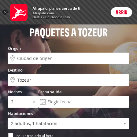
Vuelo+Hotel
Atrápalo, planes cerca de ti
×
ABRIR
Login
Atrapalo.com
Gratis - En Google Play
PAQUETES A TOZEUR
Origen
Destino
Noches
Fecha salida
Habitaciones
Incluir traslado al hotel