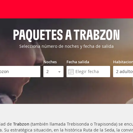
PAQUETES A TRABZON
Selecciona número de noches y fecha de salida
Noches
Fecha salida
Habitacio
dad de
Trabzon
(también llamada Trebisonda o Trapisonda) se encue
. Su estratégica situación, en la histórica Ruta de la Seda, la conv