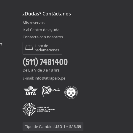
¿Dudas? Contáctanos
Mis reservas
Ir al Centro de ayuda
Contacta con nosotros
rt
Libro de
reclamaciones
(511) 7481400
De L a V de 9 a 18 hrs.
info@atrapalo.pe
E-mail:
Tipo de Cambio:
USD 1 = S/ 3.39