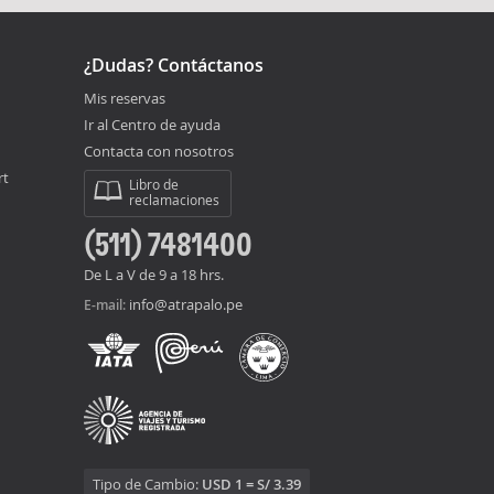
¿Dudas? Contáctanos
Mis reservas
Ir al Centro de ayuda
Contacta con nosotros
rt
Libro de
reclamaciones
(511) 7481400
De L a V de 9 a 18 hrs.
info@atrapalo.pe
E-mail:
Tipo de Cambio:
USD 1 = S/ 3.39