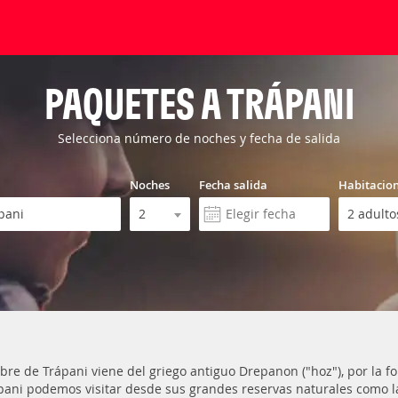
PAQUETES A TRÁPANI
Selecciona número de noches y fecha de salida
Noches
Fecha salida
Habitacio
bre de Trápani viene del griego antiguo Drepanon ("hoz"), por la f
pani podemos visitar desde sus grandes reservas naturales como la 