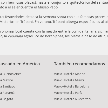
e con hermosas playas), hasta el conjunto arquitectónico del santuar
unto a él se encuentra el Museo Pepoli.
sus festividades destaca la Semana Santa con sus famosas procesi
 Misterios en Trápani. En verano, Trápani alberga espectáculos al air
tronomía local cuenta con la mezcla entre la comida italiana, sicili
o, la
caponata
agridulce de berenjenas, los platos a base de atún,
buscado en América
También recomendamos
a Buenos Aires
Vuelo+Hotel a Madrid
 a México
Vuelo+Hotel a Miami
a Santiago
Vuelo+Hotel a Barcelona
 a Panamá
Vuelo+Hotel a París
 a Bogotá
Vuelo+Hotel a Nueva York