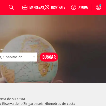
Login
nes
orma de su costa.
Riserva dello Zingaro (seis kilómetros de costa