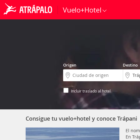
Vuelo+Hotel
Origen
Destino
Incluir traslado al hotel
Consigue tu vuelo+hotel y conoce Trápani
El nom
En Trá