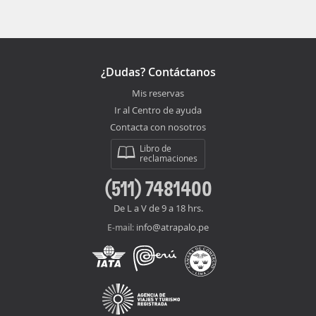
¿Dudas? Contáctanos
Mis reservas
Ir al Centro de ayuda
Contacta con nosotros
Libro de
reclamaciones
(511) 7481400
De L a V de 9 a 18 hrs.
info@atrapalo.pe
E-mail: