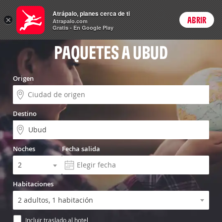
Vuelo+Hotel
Atrápalo, planes cerca de ti
×
ABRIR
Login
Atrapalo.com
Gratis - En Google Play
PAQUETES A UBUD
Origen
Destino
Noches
Fecha salida
Habitaciones
Incluir traslado al hotel